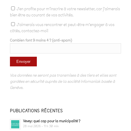
J'en profite pour m'inscrire à votre newsletter, car j'aimerais
bien être au courant de vos activités.
J'aimerais vous rencontrer et peut-être m'engager à vos
côtés, contactez-moi!
Combien font 9 moins 4 ? (anti-spam)
Vos données ne seront pas transmises à des tiers et elles sont
gardées en sécurité auprès de la société Infomaniak basée à
Genève.
PUBLICATIONS RÉCENTES
Vevey: quel cap pour la municipalité ?
28 mai 2026 - 11 h 30 min