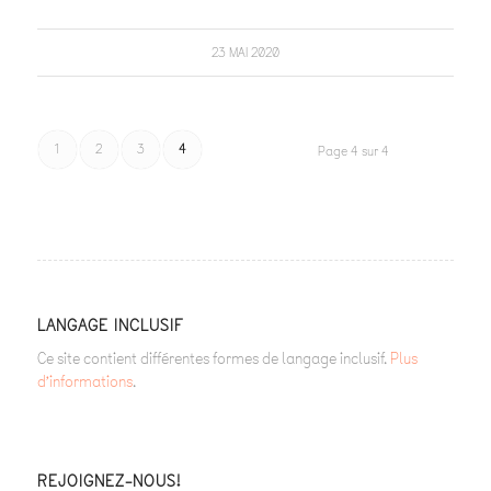
23 MAI 2020
1
2
3
4
Page 4 sur 4
LANGAGE INCLUSIF
Ce site contient différentes formes de langage inclusif.
Plus
d’informations
.
REJOIGNEZ-NOUS!