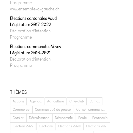
Programme
www.ensemble-a-gauche.ch
Élections cantonales Vaud
Législature 2017-2022
Déclaration d’intention
Programme
Élections communales Vevey
Législature 2016-2021
Déclaration d’intention
Programme
THÈMES
Actions
Agenda
Agriculture
Ciné-club
Climat
Commerce
Communiqué de presse
Conseil communal
Corsier
Décroissance
Démocratie
Ecole
Economie
Election 2022
Elections
Elections 2020
Elections 2021