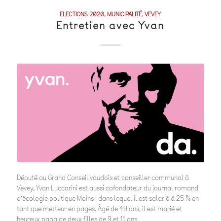
ELECTIONS 2020
,
MUNICIPALITÉ
,
VEVEY
Entretien avec Yvan
Député au Grand Conseil vaudois et conseiller communal à
Vevey, Yvan Luccarini est aussi cofondateur du journal romand
d’écologie politique Moins ! dans lequel il est salarié à 25 % en
tant que metteur en pages. Âgé de 49 ans, il est marié et
heureux papa de deux filles de 9 et 11 ans.