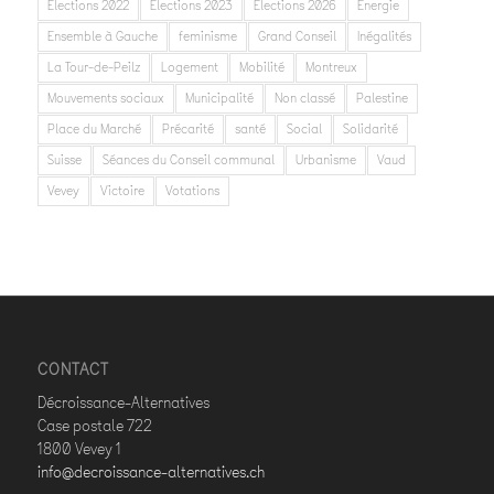
Elections 2022
Elections 2023
Elections 2026
Energie
Ensemble à Gauche
feminisme
Grand Conseil
Inégalités
La Tour-de-Peilz
Logement
Mobilité
Montreux
Mouvements sociaux
Municipalité
Non classé
Palestine
Place du Marché
Précarité
santé
Social
Solidarité
Suisse
Séances du Conseil communal
Urbanisme
Vaud
Vevey
Victoire
Votations
CONTACT
Décroissance-Alternatives
Case postale 722
1800 Vevey 1
info@decroissance-alternatives.ch