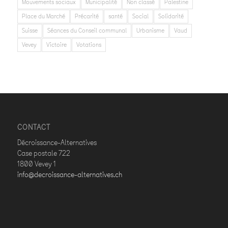
Mouvements sociaux
Municipalité
Non classé
Palestine
Place du Marché
Précarité
santé
Social
Solidarité
Suisse
Séances du Conseil communal
Urbanisme
Vaud
Vevey
Victoire
Votations
CONTACT
Décroissance-Alternatives
Case postale 722
1800 Vevey 1
info@decroissance-alternatives.ch