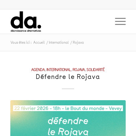
Vous êtes ici :
Accueil
/
International
/
Rojava
AGENDA
,
INTERNATIONAL
,
ROJAVA
,
SOLIDARITÉ
Défendre le Rojava