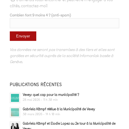
côtés, contactez-moi!
Combien font 9 moins 4 ? (anti-spam)
Vos données ne seront pas transmises à des tiers et elles sont
gardées en sécurité auprès de la société Infomaniak basée à
Genève.
PUBLICATIONS RÉCENTES
Vevey: quel cap pour la municipalité ?
28 mai 2026 - 11 h 30 min
Gabriela Kämpf réélue à la Municipalité de Vevey
30 mars 2026 - 14 h 10 min
Gabriela Kämpf et Elodie Lopez au 2e tour à la Municipalité de
Vevey