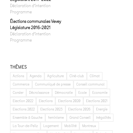
Déclaration d’intention
Programme
Élections communales Vevey
Législature 2016-2021
Déclaration d’intention
Programme
THÈMES
Actions
Agenda
Agriculture
Ciné-club
Climat
Commerce
Communiqué de presse
Conseil communal
Corsier
Décroissance
Démocratie
Ecole
Economie
Election 2022
Elections
Elections 2020
Elections 2021
Elections 2022
Elections 2023
Elections 2026
Energie
Ensemble à Gauche
feminisme
Grand Conseil
Inégalités
La Tour-de-Peilz
Logement
Mobilité
Montreux