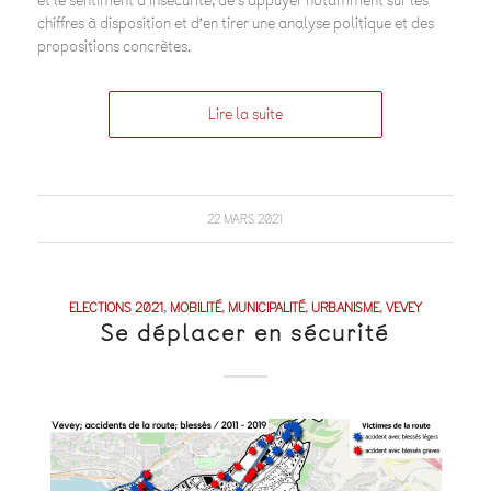
et le sentiment d’insécurité, de s’appuyer notamment sur les
chiffres à disposition et d’en tirer une analyse politique et des
propositions concrètes.
Lire la suite
22 MARS 2021
ELECTIONS 2021
,
MOBILITÉ
,
MUNICIPALITÉ
,
URBANISME
,
VEVEY
Se déplacer en sécurité