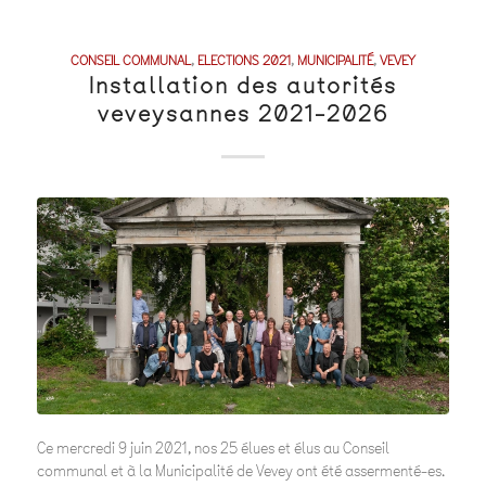
CONSEIL COMMUNAL
,
ELECTIONS 2021
,
MUNICIPALITÉ
,
VEVEY
Installation des autorités
veveysannes 2021-2026
Ce mercredi 9 juin 2021, nos 25 élues et élus au Conseil
communal et à la Municipalité de Vevey ont été assermenté-es.