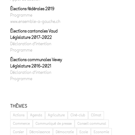
Élections fédérales 2019
Programme
www.ensemble-a-gauche.ch
Élections cantonales Vaud
Législature 2017-2022
Déclaration d’intention
Programme
Élections communales Vevey
Législature 2016-2021
Déclaration d’intention
Programme
THÈMES
Actions
Agenda
Agriculture
Ciné-club
Climat
Commerce
Communiqué de presse
Conseil communal
Corsier
Décroissance
Démocratie
Ecole
Economie