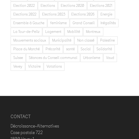
Election 2022
Elections
Elections 2020
Elections 2021
Elections 2022
Elections 2023
Elections 2026
Energie
Ensemble à Gauche
feminisme
Grand Conseil
Inégalités
La Tour-de-Peilz
Logement
Mobilité
Montreux
Mouvements sociaux
Municipalité
Non classé
Palestine
Place du Marché
Précarité
santé
Social
Solidarité
Suisse
Séances du Conseil communal
Urbanisme
Vaud
Vevey
Victoire
Votations
CONTACT
Décroissance-Alternatives
Case postale 722