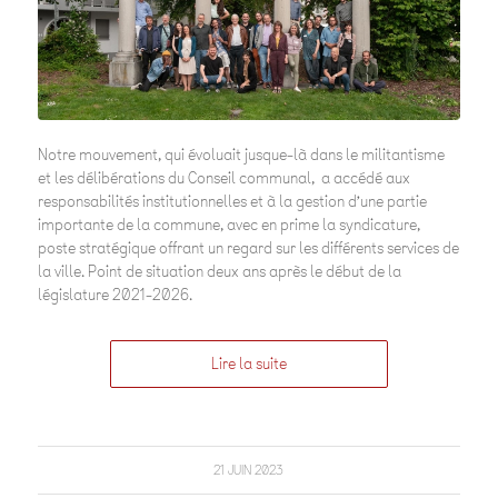
Notre mouvement, qui évoluait jusque-là dans le militantisme
et les délibérations du Conseil communal, a accédé aux
responsabilités institutionnelles et à la gestion d’une partie
importante de la commune, avec en prime la syndicature,
poste stratégique offrant un regard sur les différents services de
la ville. Point de situation deux ans après le début de la
législature 2021-2026.
Lire la suite
21 JUIN 2023