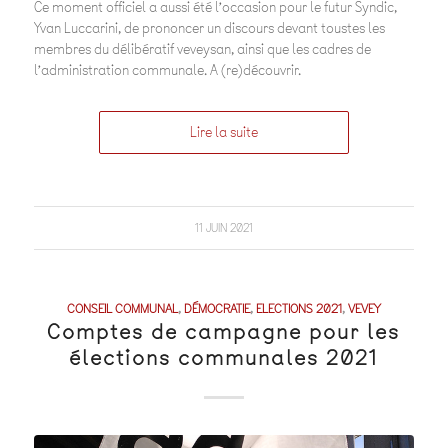
Ce moment officiel a aussi été l’occasion pour le futur Syndic,
Yvan Luccarini, de prononcer un discours devant toustes les
membres du délibératif veveysan, ainsi que les cadres de
l’administration communale. A (re)découvrir.
Lire la suite
11 JUIN 2021
CONSEIL COMMUNAL
,
DÉMOCRATIE
,
ELECTIONS 2021
,
VEVEY
Comptes de campagne pour les
élections communales 2021