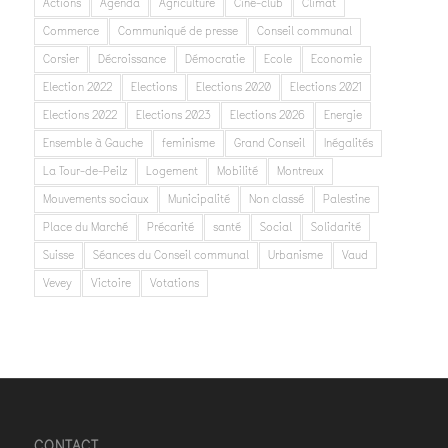
Actions
Agenda
Agriculture
Ciné-club
Climat
Commerce
Communiqué de presse
Conseil communal
Corsier
Décroissance
Démocratie
Ecole
Economie
Election 2022
Elections
Elections 2020
Elections 2021
Elections 2022
Elections 2023
Elections 2026
Energie
Ensemble à Gauche
feminisme
Grand Conseil
Inégalités
La Tour-de-Peilz
Logement
Mobilité
Montreux
Mouvements sociaux
Municipalité
Non classé
Palestine
Place du Marché
Précarité
santé
Social
Solidarité
Suisse
Séances du Conseil communal
Urbanisme
Vaud
Vevey
Victoire
Votations
CONTACT