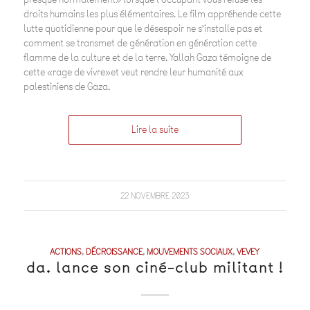
droits humains les plus élémentaires. Le film appréhende cette
lutte quotidienne pour que le désespoir ne s’installe pas et
comment se transmet de génération en génération cette
flamme de la culture et de la terre. Yallah Gaza témoigne de
cette «rage de vivre»et veut rendre leur humanité aux
palestiniens de Gaza.
Lire la suite
22 NOVEMBRE 2023
ACTIONS
,
DÉCROISSANCE
,
MOUVEMENTS SOCIAUX
,
VEVEY
da. lance son ciné-club militant !