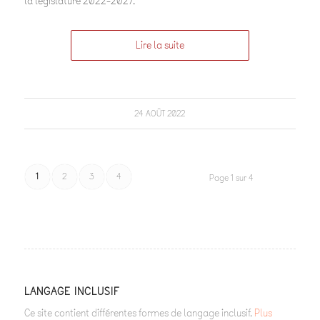
la législature 2022-2027.
Lire la suite
24 AOÛT 2022
1
2
3
4
Page 1 sur 4
LANGAGE INCLUSIF
Ce site contient différentes formes de langage inclusif.
Plus