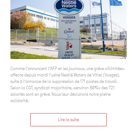
Comme l’annoncent l’AFP et les journaux, une grève «illimitée»
affecte depuis mardi l’usine Nestlé Waters de Vittel (Vosges),
suite à l’annonce de la suppression de 171 postes de travail.
Selon la CGT, syndicat majoritaire, «environ 80%» des 721
salariés sont en grève. Nous leur déclarons notre pleine
solidarité.
Lire la suite