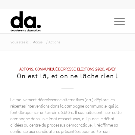
Vous êtes ici :
Accueil
/
Actions
ACTIONS
,
COMMUNIQUÉ DE PRESSE
,
ELECTIONS 2026
,
VEVEY
On est là, et on ne lâche rien !
Le mouvement décroissance alternatives (da.) déplore les
récentes interventions dans la campagne communale qui la
font déraper sur un terrain délétère. Il souhaite continuer cette
campagne dans un climat respectueux, qui place le débat
d’idées au centre du processus démocratique. Il réaffirme sa
confiance aux candidatures présentées pour porter son