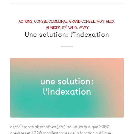
ACTIONS
,
CONSEIL COMMUNAL
,
GRAND CONSEIL
,
MONTREUX
,
MUNICIPALITÉ
,
VAUD
,
VEVEY
Une solution: l’indexation
décroissance alternatives (da.) salue les quelque 2000
grévistes et 4000 manifestandes de la fonction publique