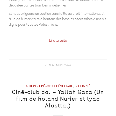
dévastée par les bombes israéliennes.
Et nous exigeons un soutien sans faille au droit international et
à l’aide humanitaire à hauteur des besoins nécessaires à une vie
digne pour tous les Palestiniens.
Lire la suite
25 NOVEMBRE 2024
ACTIONS
,
CINÉ-CLUB
,
DÉMOCRATIE
,
SOLIDARITÉ
Ciné-club da. – Yallah Gaza (Un
film de Roland Nurier et lyad
Alasttal)