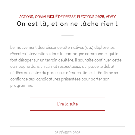
ACTIONS
,
COMMUNIQUÉ DE PRESSE
,
ELECTIONS 2026
,
VEVEY
On est là, et on ne lâche rien !
Le mouvement décroissance alternatives (da.) déplore les
récentes interventions dans la campagne communale qui la
font déraper sur un terrain délétère. Il souhaite continuer cette
campagne dans un climat respectueux, qui place le débat
d’idées au centre du processus démocratique. Il réaffirme sa
confiance aux candidatures présentées pour porter son
programme.
Lire la suite
26 FÉVRIER 2026