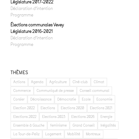
Législature 2017-2022
Déclaration d’intention
Programme
Élections communales Vevey
Législature 2016-2021
Déclaration d’intention
Programme
THÈMES
Actions
Agenda
Agriculture
Ciné-club
Climat
Commerce
Communiqué de presse
Conseil communal
Corsier
Décroissance
Démocratie
Ecole
Economie
Election 2022
Elections
Elections 2020
Elections 2021
Elections 2022
Elections 2023
Elections 2026
Energie
Ensemble à Gauche
feminisme
Grand Conseil
Inégalités
La Tour-de-Peilz
Logement
Mobilité
Montreux