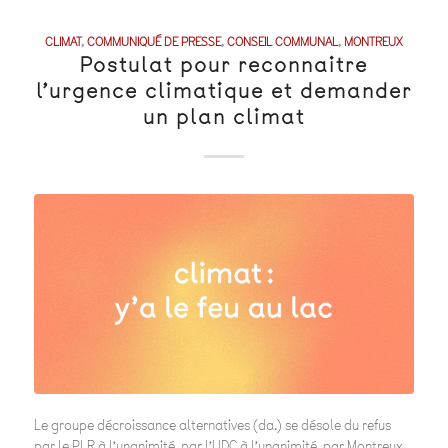
CLIMAT
,
COMMUNIQUÉ DE PRESSE
,
CONSEIL COMMUNAL
,
MONTREUX
Postulat pour reconnaitre
l’urgence climatique et demander
un plan climat
Le groupe décroissance alternatives (da.) se désole du refus
par le PLR à l’unanimité, par l’UDC à l’unanimité, par Montreux