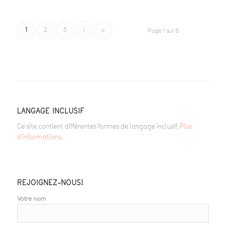
1
2
3
›
»
Page 1 sur 6
LANGAGE INCLUSIF
Ce site contient différentes formes de langage inclusif.
Plus
d’informations
.
REJOIGNEZ-NOUS!
Votre nom