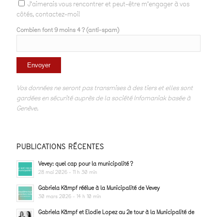
J'aimerais vous rencontrer et peut-être m'engager à vos
côtés, contactez-moi!
Combien font 9 moins 4 ? (anti-spam)
Vos données ne seront pas transmises à des tiers et elles sont
gardées en sécurité auprès de la société Infomaniak basée à
Genève.
PUBLICATIONS RÉCENTES
Vevey: quel cap pour la municipalité ?
28 mai 2026 - 11 h 30 min
Gabriela Kämpf réélue à la Municipalité de Vevey
30 mars 2026 - 14 h 10 min
Gabriela Kämpf et Elodie Lopez au 2e tour à la Municipalité de