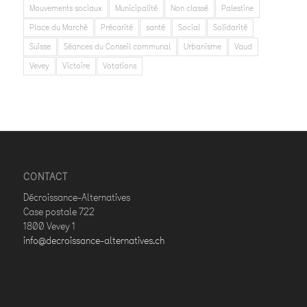
Mouvements sociaux
Municipalité
Non classé
Palestine
Place du Marché
Précarité
santé
Social
Solidarité
Suisse
Séances du Conseil communal
Urbanisme
Vaud
Vevey
Victoire
Votations
CONTACT
Décroissance-Alternatives
Case postale 722
1800 Vevey 1
info@decroissance-alternatives.ch