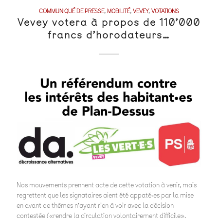
COMMUNIQUÉ DE PRESSE
,
MOBILITÉ
,
VEVEY
,
VOTATIONS
Vevey votera à propos de 110’000
francs d’horodateurs…
Nos mouvements prennent acte de cette votation à venir, mais
regrettent que les signataires aient été appaté·es par la mise
en avant de thèmes n’ayant rien à voir avec la décision
contestée («rendre la circulation volontairement difficile»,