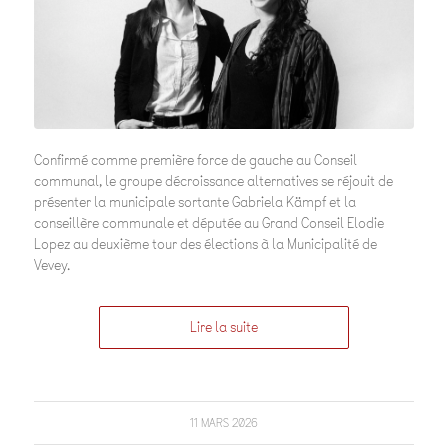
Confirmé comme première force de gauche au Conseil
communal, le groupe décroissance alternatives se réjouit de
présenter la municipale sortante Gabriela Kämpf et la
conseillère communale et députée au Grand Conseil Elodie
Lopez au deuxième tour des élections à la Municipalité de
Vevey.
Lire la suite
11 MARS 2026