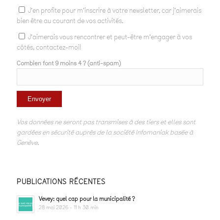
J'en profite pour m'inscrire à votre newsletter, car j'aimerais
bien être au courant de vos activités.
J'aimerais vous rencontrer et peut-être m'engager à vos
côtés, contactez-moi!
Combien font 9 moins 4 ? (anti-spam)
Vos données ne seront pas transmises à des tiers et elles sont
gardées en sécurité auprès de la société Infomaniak basée à
Genève.
PUBLICATIONS RÉCENTES
Vevey: quel cap pour la municipalité ?
28 mai 2026 - 11 h 30 min