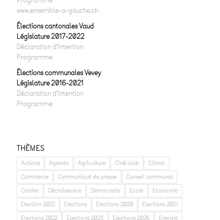
Programme
www.ensemble-a-gauche.ch
Élections cantonales Vaud
Législature 2017-2022
Déclaration d’intention
Programme
Élections communales Vevey
Législature 2016-2021
Déclaration d’intention
Programme
THÈMES
Actions
Agenda
Agriculture
Ciné-club
Climat
Commerce
Communiqué de presse
Conseil communal
Corsier
Décroissance
Démocratie
Ecole
Economie
Election 2022
Elections
Elections 2020
Elections 2021
Elections 2022
Elections 2023
Elections 2026
Energie