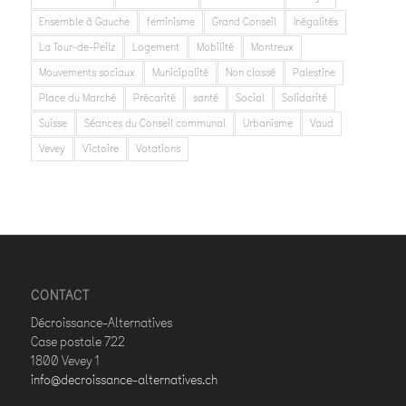
Ensemble à Gauche
feminisme
Grand Conseil
Inégalités
La Tour-de-Peilz
Logement
Mobilité
Montreux
Mouvements sociaux
Municipalité
Non classé
Palestine
Place du Marché
Précarité
santé
Social
Solidarité
Suisse
Séances du Conseil communal
Urbanisme
Vaud
Vevey
Victoire
Votations
CONTACT
Décroissance-Alternatives
Case postale 722
1800 Vevey 1
info@decroissance-alternatives.ch