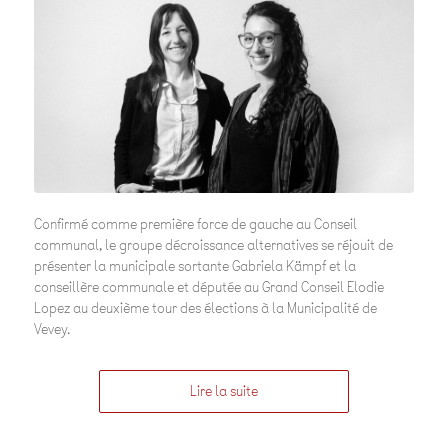
Confirmé comme première force de gauche au Conseil
communal, le groupe décroissance alternatives se réjouit de
présenter la municipale sortante Gabriela Kämpf et la
conseillère communale et députée au Grand Conseil Elodie
Lopez au deuxième tour des élections à la Municipalité de
Vevey.
Lire la suite