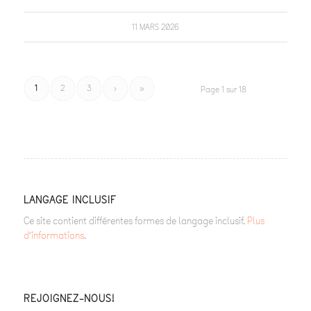
11 MARS 2026
1
2
3
›
»
Page 1 sur 18
LANGAGE INCLUSIF
Ce site contient différentes formes de langage inclusif.
Plus
d’informations
.
REJOIGNEZ-NOUS!