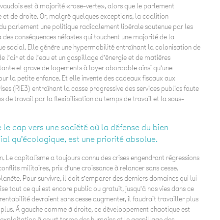
 vaudois est à majorité «rose-verte», alors que le parlement
 et de droite. Or, malgré quelques exceptions, la coalition
u parlement une politique radicalement libérale soutenue par les
n a des conséquences néfastes qui touchent une majorité de la
ue social. Elle génère une hypermobilité entraînant la colonisation de
e l’air et de l’eau et un gaspillage d’énergie et de matières
istante et grave de logements à loyer abordable ainsi qu’une
our la petite enfance. Et elle invente des cadeaux fiscaux aux
ises (RIE3) entraînant la casse progressive des services publics faute
 de travail par la flexibilisation du temps de travail et la sous-
e le cap vers une société où la défense du bien
al qu’écologique, est une priorité absolue.
n. Le capitalisme a toujours connu des crises engendrant régressions
onflits militaires, prix d’une croissance à relancer sans cesse.
 planète. Pour survivre, il doit s’emparer des derniers domaines qui lui
tout ce qui est encore public ou gratuit, jusqu’à nos vies dans ce
rentabilité devraient sans cesse augmenter, il faudrait travailler plus
 plus. À gauche comme à droite, ce développement chaotique est
l’exploitation à court terme des humains et le gaspillage des