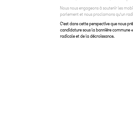
Nous nous engageons à soutenir les mobil
parlement et nous proclamons qu’un radi
C’est dans cette perspective que nous pré
candidature sous la bannière commune «
radicale et de la décroissance.