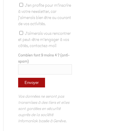
J'en profite pour m'inscrire
à votre newsletter, car
j'aimerais bien être au courant
de vos activités.
J'aimerais vous rencontrer
et peut-être m'engager à vos
côtés, contactez-moi!
Combien font 9 moins 4 ? (anti-
spam)
Vos données ne seront pas
transmises à des tiers et elles
sont gardées en sécurité
auprès de la société
Infomaniak basée à Genève.