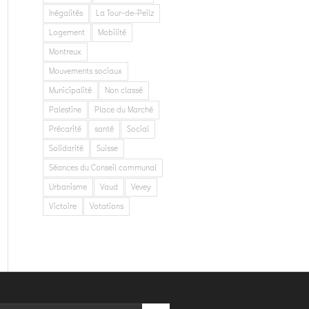
Inégalités
La Tour-de-Peilz
Logement
Mobilité
Montreux
Mouvements sociaux
Municipalité
Non classé
Palestine
Place du Marché
Précarité
santé
Social
Solidarité
Suisse
Séances du Conseil communal
Urbanisme
Vaud
Vevey
Victoire
Votations