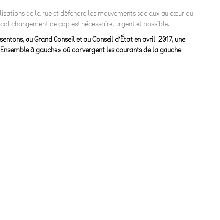
isations de la rue et défendre les mouvements sociaux au cœur du
cal changement de cap est nécessaire, urgent et possible.
sentons, au Grand Conseil et au Conseil d’État en avril 2017, une
Ensemble à gauche» où convergent les courants de la gauche