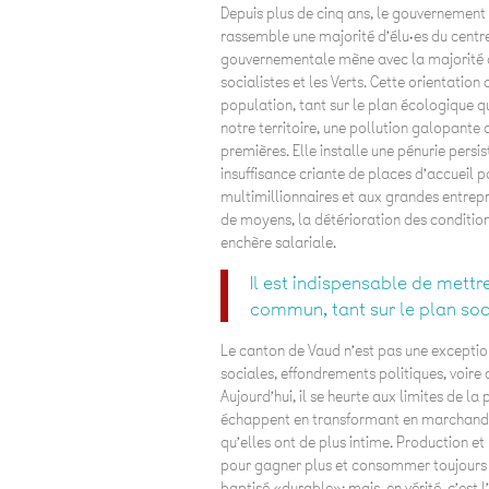
Depuis plus de cinq ans, le gouvernement
rassemble une majorité d’élu·es du centre
gouvernementale mène avec la majorité d
socialistes et les Verts. Cette orientatio
population, tant sur le plan écologique q
notre territoire, une pollution galopante d
premières. Elle installe une pénurie pers
insuffisance criante de places d’accueil p
multimillionnaires et aux grandes entrepr
de moyens, la détérioration des conditions
enchère salariale.
Il est indispensable de mettr
commun, tant sur le plan soci
Le canton de Vaud n’est pas une exceptio
sociales, effondrements politiques, voire c
Aujourd’hui, il se heurte aux limites de la
échappent en transformant en marchandise 
qu’elles ont de plus intime. Production et 
pour gagner plus et consommer toujours
baptisé «durable»; mais, en vérité, c’est 