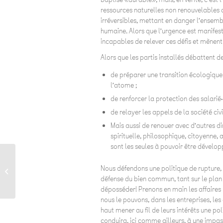
ressources naturelles non renouvelables q
irréversibles, mettant en danger l’ensemb
humaine. Alors que l’urgence est manifeste
incapables de relever ces défis et mènent 
Alors que les partis installés débattent 
de préparer une transition écologique d
l’atome ;
de renforcer la protection des salarié·
de relayer les appels de la société civ
Mais aussi de renouer avec d’autres dime
spirituelle, philosophique, citoyenne, 
sont les seules à pouvoir être dévelop
Notre programme au
Nous défendons une politique de rupture, c
Grand Conseil vaudois
défense du bien commun, tant sur le plan 
déposséder! Prenons en main les affaires 
nous le pouvons, dans les entreprises, les 
haut mener au fil de leurs intérêts une p
conduira, ici comme ailleurs, à une impa