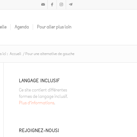
elle
Agenda
Pour aller plus loin
 ici :
Accueil
/
Pour une alternative de gauche
LANGAGE INCLUSIF
Ce site contient différentes
formes de langage inclusif.
Plus d’informations
.
REJOIGNEZ-NOUS!