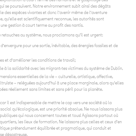
ui se poursuivent. Notre environnement subit ainsi des dégâts
le des espèces vivantes et donc l’avenir même de l’aventure
, qu’elle est scientifiquement reconnue, les autorités sont
une gestion à court terme au profit des nantis.
de retouches au système, nous proclamons qu’il est urgent:
’envergure pour une sortie, inévitable, des énergies fossiles et de
es et d’améliorer les conditions de travail;
ile à la solidarité avec les migrant·tes victimes du système de Dublin.
nsions essentielles de la vie – culturelle, artistique, affective,
altruiste – reléguées aujourd’hui à une place marginale, alors qu’elles
pées réellement sans limites et sans péril pour la planète.
ar il est indispensable de mettre le cap vers une société où la
social qu’écologique, est une priorité absolue. Ne nous laissons plus
publiques qui nous concernent toutes et tous! Agissons partout où
quartiers, les lieux de formation. Ne laissons plus celles et ceux d’en
olitique prétendument équilibrée et pragmatique, qui conduit et
sse désastreuse.