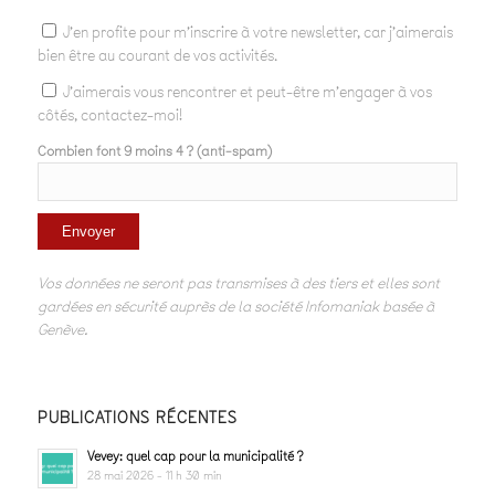
J'en profite pour m'inscrire à votre newsletter, car j'aimerais
bien être au courant de vos activités.
J'aimerais vous rencontrer et peut-être m'engager à vos
côtés, contactez-moi!
Combien font 9 moins 4 ? (anti-spam)
Vos données ne seront pas transmises à des tiers et elles sont
gardées en sécurité auprès de la société Infomaniak basée à
Genève.
PUBLICATIONS RÉCENTES
Vevey: quel cap pour la municipalité ?
28 mai 2026 - 11 h 30 min