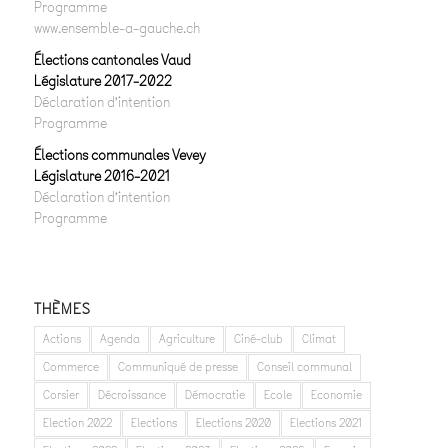
Programme
www.ensemble-a-gauche.ch
Élections cantonales Vaud
Législature 2017-2022
Déclaration d’intention
Programme
Élections communales Vevey
Législature 2016-2021
Déclaration d’intention
Programme
THÈMES
Actions
Agenda
Agriculture
Ciné-club
Climat
Commerce
Communiqué de presse
Conseil communal
Corsier
Décroissance
Démocratie
Ecole
Economie
Election 2022
Elections
Elections 2020
Elections 2021