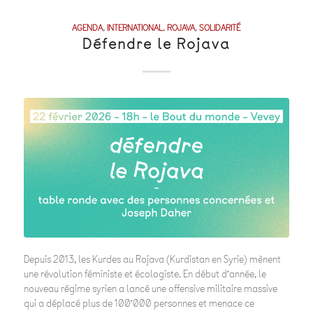
AGENDA
,
INTERNATIONAL
,
ROJAVA
,
SOLIDARITÉ
Défendre le Rojava
Depuis 2013, les Kurdes au Rojava (Kurdistan en Syrie) mènent
une révolution féministe et écologiste. En début d’année, le
nouveau régime syrien a lancé une offensive militaire massive
qui a déplacé plus de 100’000 personnes et menace ce