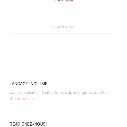
Lire la suite
31 JANVIER 2026
LANGAGE INCLUSIF
Ce site contient différentes formes de langage inclusif.
Plus
d’informations
.
REJOIGNEZ-NOUS!