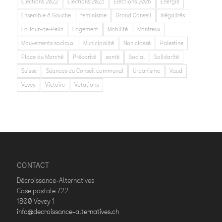
Elections 2022
Elections 2023
Elections 2026
Energie
Ensemble à Gauche
feminisme
Grand Conseil
Inégalités
La Tour-de-Peilz
Logement
Mobilité
Montreux
Mouvements sociaux
Municipalité
Non classé
Palestine
Place du Marché
Précarité
santé
Social
Solidarité
Suisse
Séances du Conseil communal
Urbanisme
Vaud
Vevey
Victoire
Votations
CONTACT
Décroissance-Alternatives
Case postale 722
1800 Vevey 1
info@decroissance-alternatives.ch