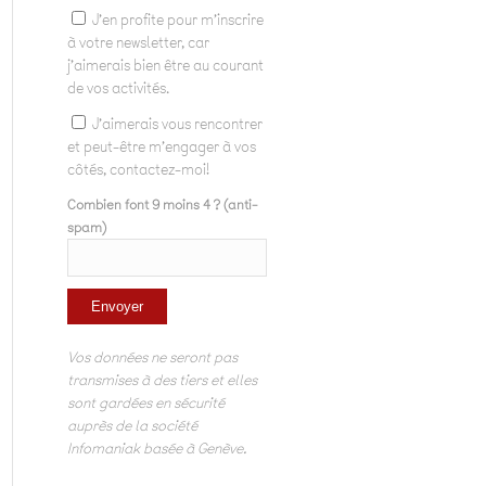
J'en profite pour m'inscrire
à votre newsletter, car
j'aimerais bien être au courant
de vos activités.
J'aimerais vous rencontrer
et peut-être m'engager à vos
côtés, contactez-moi!
Combien font 9 moins 4 ? (anti-
spam)
Vos données ne seront pas
transmises à des tiers et elles
sont gardées en sécurité
auprès de la société
Infomaniak basée à Genève.