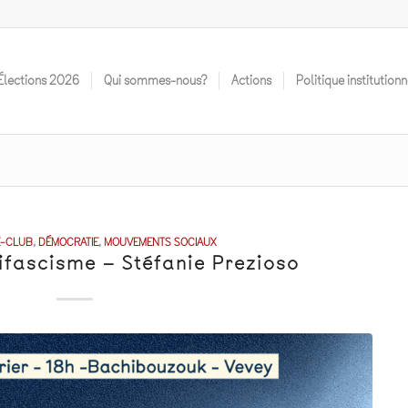
Élections 2O26
Qui sommes-nous?
Actions
Politique institutionn
É-CLUB
,
DÉMOCRATIE
,
MOUVEMENTS SOCIAUX
tifascisme – Stéfanie Prezioso