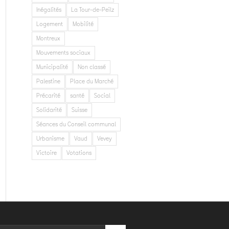
Inégalités
La Tour-de-Peilz
Logement
Mobilité
Montreux
Mouvements sociaux
Municipalité
Non classé
Palestine
Place du Marché
Précarité
santé
Social
Solidarité
Suisse
Séances du Conseil communal
Urbanisme
Vaud
Vevey
Victoire
Votations