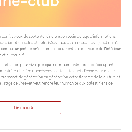
 conflit vieux de septante-cinq ans, en plein déluge d’informations,
des émotionnelles et polarisées, face aux incessantes injonctions à
l semble urgent de présenter ce documentaire qui relate de l’intérieur
e et surpeuplé.
t «fait-on pour vivre presque normalement» lorsque l’occupant
lémentaires. Le film appréhende cette lutte quotidienne pour que le
e transmet de génération en génération cette flamme de la culture et
e «rage de vivre»et veut rendre leur humanité aux palestiniens de
Lire la suite