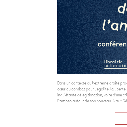
Dans un contexte où l’extrême droite prog
cœur du combat pour l’égalité, la liberté, 
inquiétante délégitimation, voire d’une c
Prezioso autour de son nouveau livre « Dé