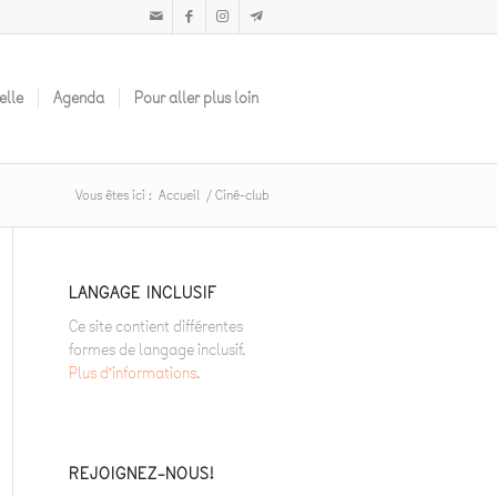
elle
Agenda
Pour aller plus loin
Vous êtes ici :
Accueil
/
Ciné-club
LANGAGE INCLUSIF
Ce site contient différentes
formes de langage inclusif.
Plus d’informations
.
REJOIGNEZ-NOUS!