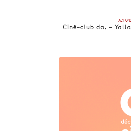
ACTION
Ciné-club da. – Yall