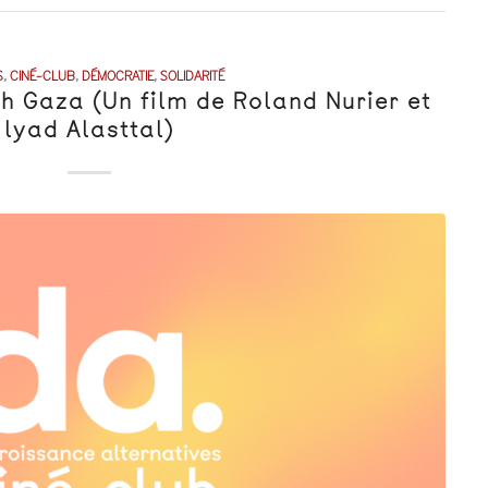
S
,
CINÉ-CLUB
,
DÉMOCRATIE
,
SOLIDARITÉ
ah Gaza (Un film de Roland Nurier et
lyad Alasttal)