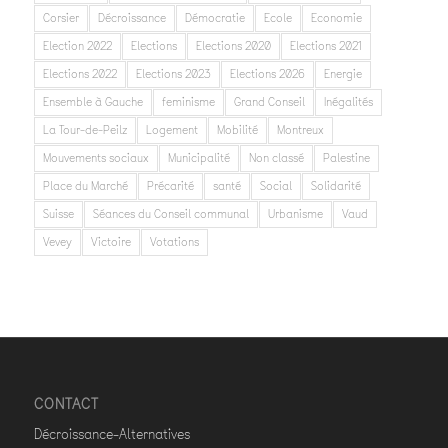
Corsier
Décroissance
Démocratie
Ecole
Economie
Election 2022
Elections
Elections 2020
Elections 2021
Elections 2022
Elections 2023
Elections 2026
Energie
Ensemble à Gauche
feminisme
Grand Conseil
Inégalités
La Tour-de-Peilz
Logement
Mobilité
Montreux
Mouvements sociaux
Municipalité
Non classé
Palestine
Place du Marché
Précarité
santé
Social
Solidarité
Suisse
Séances du Conseil communal
Urbanisme
Vaud
Vevey
Victoire
Votations
CONTACT
Décroissance-Alternatives