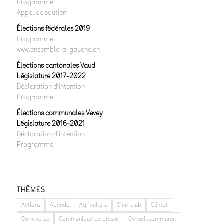
Programme
Appel de soutien
Élections fédérales 2019
Programme
www.ensemble-a-gauche.ch
Élections cantonales Vaud
Législature 2017-2022
Déclaration d’intention
Programme
Élections communales Vevey
Législature 2016-2021
Déclaration d’intention
Programme
THÈMES
Actions
Agenda
Agriculture
Ciné-club
Climat
Commerce
Communiqué de presse
Conseil communal