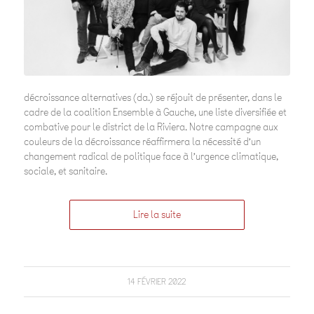
décroissance alternatives (da.) se réjouit de présenter, dans le
cadre de la coalition Ensemble à Gauche, une liste diversifiée et
combative pour le district de la Riviera. Notre campagne aux
couleurs de la décroissance réaffirmera la nécessité d’un
changement radical de politique face à l’urgence climatique,
sociale, et sanitaire.
Lire la suite
14 FÉVRIER 2022