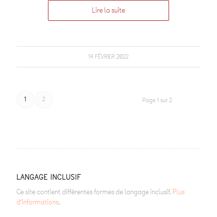
Lire la suite
14 FÉVRIER 2022
1
2
Page 1 sur 2
LANGAGE INCLUSIF
Ce site contient différentes formes de langage inclusif.
Plus
d’informations
.