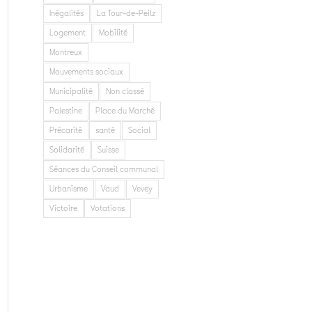
Inégalités
La Tour-de-Peilz
Logement
Mobilité
Montreux
Mouvements sociaux
Municipalité
Non classé
Palestine
Place du Marché
Précarité
santé
Social
Solidarité
Suisse
Séances du Conseil communal
Urbanisme
Vaud
Vevey
Victoire
Votations