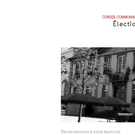
CONSEIL COMMUNA
Élect
Remerciements à notre électorat