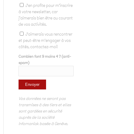
J'en profite pour m'inscrire
à votre newsletter, car
j'aimerais bien être au courant
de vos activités.
J'aimerais vous rencontrer
et peut-être m'engager à vos
côtés, contactez-moi!
Combien font 9 moins 4 ? (anti-
spam)
Vos données ne seront pas
transmises à des tiers et elles
sont gardées en sécurité
auprès de la société
Infomaniak basée à Genève.