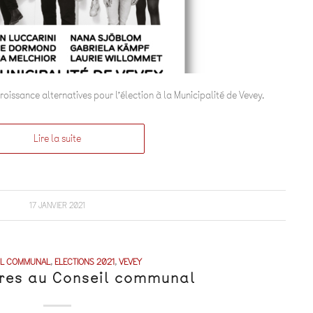
oissance alternatives pour l’élection à la Municipalité de Vevey.
Lire la suite
17 JANVIER 2021
IL COMMUNAL
,
ELECTIONS 2021
,
VEVEY
res au Conseil communal