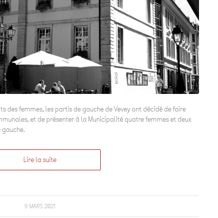
its des femmes, les partis de gauche de Vevey ont décidé de faire
mmunales, et de présenter à la Municipalité quatre femmes et deux
e gauche.
Lire la suite
9 MARS 2021