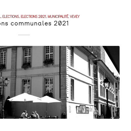
L
,
ELECTIONS
,
ELECTIONS 2021
,
MUNICIPALITÉ
,
VEVEY
ions communales 2021