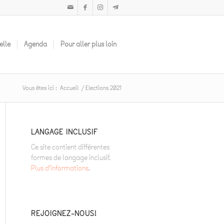
elle
Agenda
Pour aller plus loin
Vous êtes ici :
Accueil
/
Elections 2021
LANGAGE INCLUSIF
Ce site contient différentes
formes de langage inclusif.
Plus d’informations
.
REJOIGNEZ-NOUS!