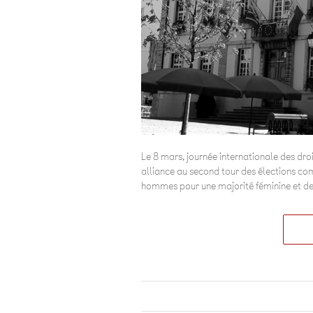
Le 8 mars, journée internationale des dro
alliance au second tour des élections co
hommes pour une majorité féminine et d