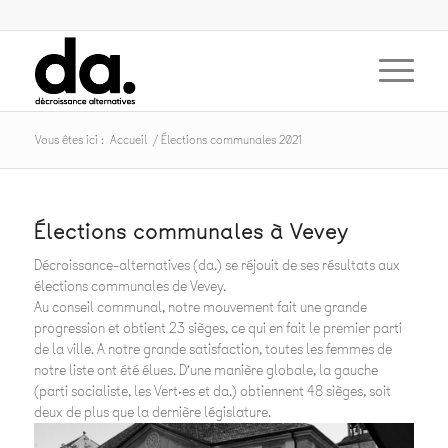
Vous êtes ici :
Accueil
/
Élections communales 2021
Élections communales à Vevey
Décroissance-alternatives (da.) se réjouit de ses résultats aux
élections communales de Vevey.
Au conseil communal, notre mouvement fait une grande
progression et obtient 23 sièges, ce qui en fait le premier parti
de la ville. A notre grande satisfaction, toutes les femmes de
notre liste ont été élues. D’une manière globale, la gauche
(parti socialiste, les Vert·es et da.) obtiennent 48 sièges, soit
deux de plus que la dernière législature.