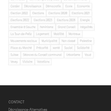
Corsier
Décroissance
Démocratie
Ecole
Economie
Election 2022
Elections
Elections 2020
Elections 2021
Elections 2022
Elections 2023
Elections 2026
Energie
Ensemble à Gauche
feminisme
Grand Conseil
Inégalités
La Tour-de-Peilz
Logement
Mobilité
Montreux
Mouvements sociaux
Municipalité
Non classé
Palestine
Place du Marché
Précarité
santé
Social
Solidarité
Suisse
Séances du Conseil communal
Urbanisme
Vaud
Vevey
Victoire
Votations
CONTACT
Décroissance-Alternatives