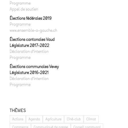
Programme
Appel de soutien
Élections fédérales 2019
Programme
www.ensemble-a-gauche.ch
Élections cantonales Vaud
Législature 2017-2022
Déclaration d’intention
Programme
Élections communales Vevey
Législature 2016-2021
Déclaration d’intention
Programme
THÈMES
Actions
Agenda
Agriculture
Ciné-club
Climat
Commerce
Communiqué de presse
Conseil communal