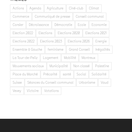
Actions
Agenda
Agriculture
Ciné-club
Climat
Commerce
Communiqué de presse
Conseil communal
Corsier
Décroissance
Démocratie
Ecole
Economie
Election 2022
Elections
Elections 2020
Elections 2021
Elections 2022
Elections 2023
Elections 2026
Energie
Ensemble à Gauche
feminisme
Grand Conseil
Inégalités
La Tour-de-Peilz
Logement
Mobilité
Montreux
Mouvements sociaux
Municipalité
Non classé
Palestine
Place du Marché
Précarité
santé
Social
Solidarité
Suisse
Séances du Conseil communal
Urbanisme
Vaud
Vevey
Victoire
Votations