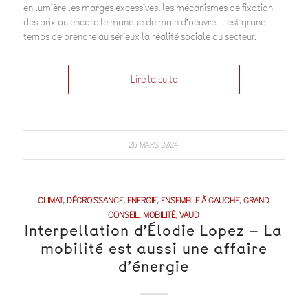
en lumière les marges excessives, les mécanismes de fixation
des prix ou encore le manque de main d’oeuvre. Il est grand
temps de prendre au sérieux la réalité sociale du secteur.
Lire la suite
26 MARS 2024
CLIMAT
,
DÉCROISSANCE
,
ENERGIE
,
ENSEMBLE À GAUCHE
,
GRAND
CONSEIL
,
MOBILITÉ
,
VAUD
Interpellation d’Élodie Lopez – La
mobilité est aussi une affaire
d’énergie