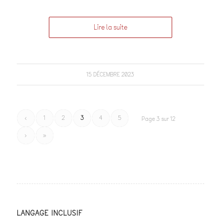
Lire la suite
15 DÉCEMBRE 2023
‹
1
2
3
4
5
Page 3 sur 12
›
»
LANGAGE INCLUSIF