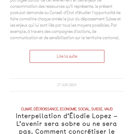
partagée autour de cet événement et des enjeux de
consommation des ressources qu’il représente, le présent
postulat demande au Conseil d’Etat d’étudier l’opportunité de
faire connaître chaque année le jour du dépassement Suisse et
les enjeux qui lui sont liés par tous les moyens possibles. Par
exemple, à travers des campagnes d’actions, de
communication et de sensibilisation sur le territoire cantonal.
Lire la suite
27 JUIN 2024
CLIMAT
,
DÉCROISSANCE
,
ECONOMIE
,
SOCIAL
,
SUISSE
,
VAUD
Interpellation d’Élodie Lopez –
L’avenir sera sobre ou ne sera
pas. Comment concrétiser le