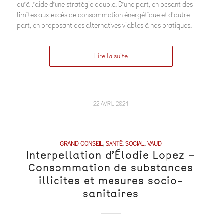
qu’à l’aide d’une stratégie double. D’une part, en posant des
limites aux excès de consommation énergétique et d’autre
part, en proposant des alternatives viables à nos pratiques.
Lire la suite
22 AVRIL 2024
GRAND CONSEIL
,
SANTÉ
,
SOCIAL
,
VAUD
Interpellation d’Élodie Lopez –
Consommation de substances
illicites et mesures socio-
sanitaires