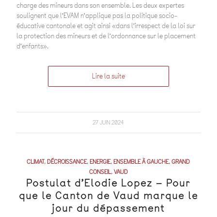
charge des mineurs dans son ensemble. Les deux expertes
soulignent que l’EVAM n’applique pas la politique socio-
éducative cantonale et agit ainsi «dans l’irrespect de la loi sur
la protection des mineurs et de l’ordonnance sur le placement
d’enfants».
Lire la suite
27 JUIN 2024
CLIMAT
,
DÉCROISSANCE
,
ENERGIE
,
ENSEMBLE À GAUCHE
,
GRAND
CONSEIL
,
VAUD
Postulat d’Elodie Lopez – Pour
que le Canton de Vaud marque le
jour du dépassement