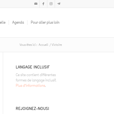
elle
Agenda
Pour aller plus loin
Vous êtes ici :
Accueil
/
Victoire
LANGAGE INCLUSIF
Ce site contient différentes
formes de langage inclusif.
Plus d’informations
.
REJOIGNEZ-NOUS!