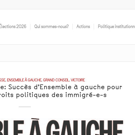
Élections 2O26
Qui sommes-nous?
Actions
Politique institutionn
SSE
,
ENSEMBLE À GAUCHE
,
GRAND CONSEIL
,
VICTOIRE
e: Succès d’Ensemble à gauche pour
roits politiques des immigré-e-s