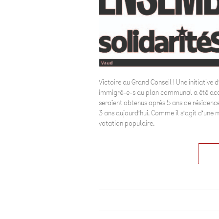
Victoire au Grand Conseil ! Une initiative
immigré-e-s au plan communal a été acce
seraient obtenus après 5 ans de résidence
3 ans aujourd’hui. Comme il s’agit d’une m
votation populaire.