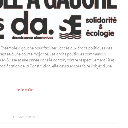
 d’Ensemble à gauche pour faciliter l’accès aux droits politiques des
ptée à une courte majorité. Les droits politiques communaux
 en Suisse et une année dans le canton, contre respectivement 10 et
odification de la Constitution, elle devra encore faire l’objet d’une
Lire la suite
9 FÉVRIER 2022