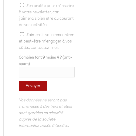
J'en profite pour m'inscrire
à votre newsletter, car
j'aimerais bien être au courant
de vos activités.
J'aimerais vous rencontrer
et peut-être m'engager à vos
côtés, contactez-moi!
Combien font 9 moins 4 ? (anti-
spam)
Vos données ne seront pas
transmises à des tiers et elles
sont gardées en sécurité
auprès de la société
Infomaniak basée à Genève.