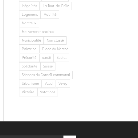
Inégalités
La Tour-de-Peilz
Logement
Mobilité
Montreux
Mouvements sociaux
Municipalité
Non classé
Palestine
Place du Marché
Précarité
santé
Social
Solidarité
Suisse
Séances du Conseil communal
Urbanisme
Vaud
Vevey
Victoire
Votations