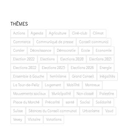
THÈMES
Actions
Agenda
Agriculture
Ciné-club
Climat
Commerce
Communiqué de presse
Conseil communal
Corsier
Décroissance
Démocratie
Ecole
Economie
Election 2022
Elections
Elections 2020
Elections 2021
Elections 2022
Elections 2023
Elections 2026
Energie
Ensemble à Gauche
feminisme
Grand Conseil
Inégalités
La Tour-de-Peilz
Logement
Mobilité
Montreux
Mouvements sociaux
Municipalité
Non classé
Palestine
Place du Marché
Précarité
santé
Social
Solidarité
Suisse
Séances du Conseil communal
Urbanisme
Vaud
Vevey
Victoire
Votations