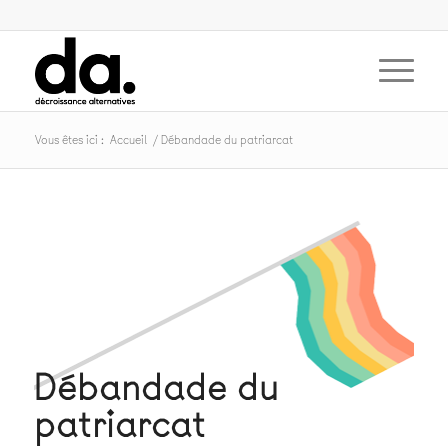
Vous êtes ici :
Accueil
/
Débandade du patriarcat
Débandade du
patriarcat