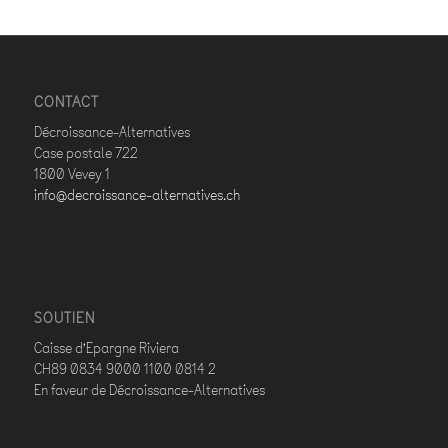
CONTACT
Décroissance-Alternatives
Case postale 722
1800 Vevey 1
info@decroissance-alternatives.ch
SOUTIEN
Caisse d’Epargne Riviera
CH89 0834 9000 1100 0814 2
En faveur de Décroissance-Alternatives