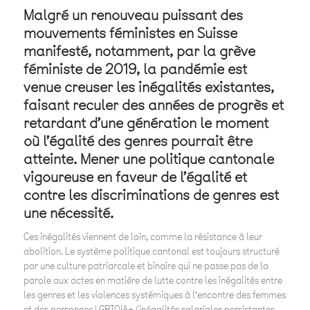
Malgré un renouveau puissant des
mouvements féministes en Suisse
manifesté, notamment, par la grève
féministe de 2O19, la pandémie est
venue creuser les inégalités existantes,
faisant reculer des années de progrès et
retardant d’une génération le moment
où l’égalité des genres pourrait être
atteinte. Mener une politique cantonale
vigoureuse en faveur de l’égalité et
contre les discriminations de genres est
une nécessité.
Ces inégalités viennent de loin, comme la résistance à leur
abolition. Le système politique cantonal est toujours structuré
par une culture patriarcale et binaire qui ne passe pas de la
parole aux actes en matière de lutte contre les inégalités entre
les genres et les violences systémiques à l’encontre des femmes
et des personnes LGBTQIA+ (inégalités salariales persistantes,