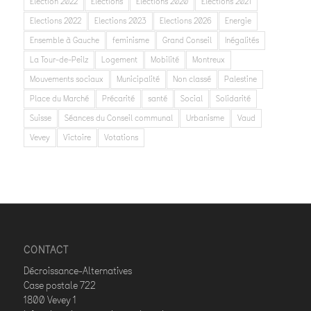
Election 2022
Elections
Elections 2020
Elections 2021
Elections 2022
Elections 2023
Elections 2026
Energie
Ensemble à Gauche
feminisme
Grand Conseil
Inégalités
La Tour-de-Peilz
Logement
Mobilité
Montreux
Mouvements sociaux
Municipalité
Non classé
Palestine
Place du Marché
Précarité
santé
Social
Solidarité
Suisse
Séances du Conseil communal
Urbanisme
Vaud
Vevey
Victoire
Votations
CONTACT
Décroissance-Alternatives
Case postale 722
1800 Vevey 1