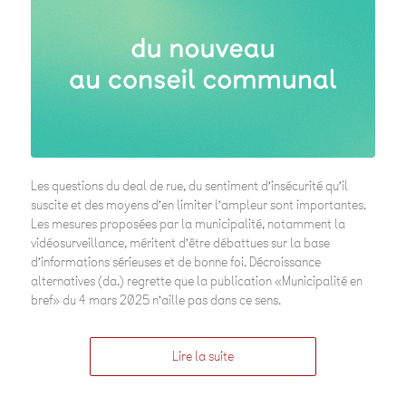
Les questions du deal de rue, du sentiment d’insécurité qu’il
suscite et des moyens d’en limiter l’ampleur sont importantes.
Les mesures proposées par la municipalité, notamment la
vidéosurveillance, méritent d’être débattues sur la base
d’informations sérieuses et de bonne foi. Décroissance
alternatives (da.) regrette que la publication «Municipalité en
bref» du 4 mars 2025 n’aille pas dans ce sens.
Lire la suite