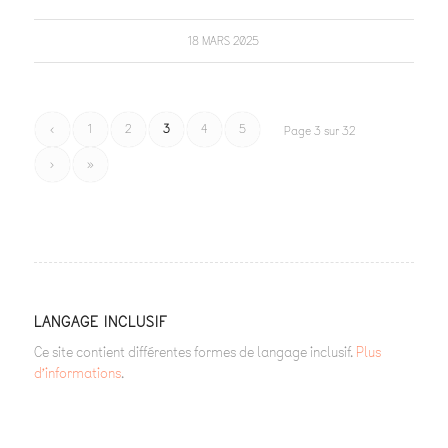
18 MARS 2025
‹
1
2
3
4
5
Page 3 sur 32
›
»
LANGAGE INCLUSIF
Ce site contient différentes formes de langage inclusif.
Plus
d’informations
.