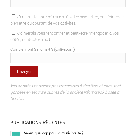
J'en profite pour m'inscrire à votre newsletter, car j'aimerais
bien être au courant de vos activités.
J'aimerais vous rencontrer et peut-être m'engager à vos
côtés, contactez-moi!
Combien font 9 moins 4 ? (anti-spam)
Vos données ne seront pas transmises à des tiers et elles sont
gardées en sécurité auprès de la société Infomaniak basée à
Genève.
PUBLICATIONS RÉCENTES
Vevey: quel cap pour la municipalité ?