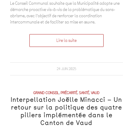
Le Conseil Communal souhaite que la Municipalité adopte une
démarche proactive vis-à-vis de la problématique du sans-
abrisme, avec l’objectif de renforcer la coordination
intercommunale et de faciliter sa mise en œuvre.
Lire la suite
24 JUIN 2025
GRAND CONSEIL
,
PRÉCARITÉ
,
SANTÉ
,
VAUD
Interpellation Joëlle Minacci – Un
retour sur la politique des quatre
piliers implémentée dans le
Canton de Vaud