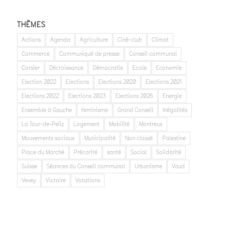
THÈMES
Actions
Agenda
Agriculture
Ciné-club
Climat
Commerce
Communiqué de presse
Conseil communal
Corsier
Décroissance
Démocratie
Ecole
Economie
Election 2022
Elections
Elections 2020
Elections 2021
Elections 2022
Elections 2023
Elections 2026
Energie
Ensemble à Gauche
feminisme
Grand Conseil
Inégalités
La Tour-de-Peilz
Logement
Mobilité
Montreux
Mouvements sociaux
Municipalité
Non classé
Palestine
Place du Marché
Précarité
santé
Social
Solidarité
Suisse
Séances du Conseil communal
Urbanisme
Vaud
Vevey
Victoire
Votations