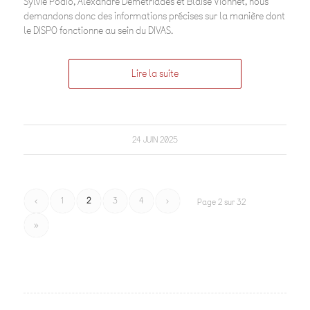
Sylvie Podio, Alexandre Démétriadès et Blaise Vionnet, nous
demandons donc des informations précises sur la manière dont
le DISPO fonctionne au sein du DIVAS.
Lire la suite
24 JUIN 2025
‹
1
2
3
4
›
Page 2 sur 32
»