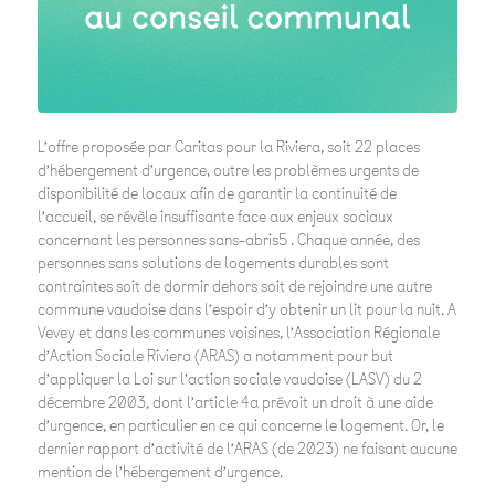
L’offre proposée par Caritas pour la Riviera, soit 22 places
d’hébergement d’urgence, outre les problèmes urgents de
disponibilité de locaux afin de garantir la continuité de
l’accueil, se révèle insuffisante face aux enjeux sociaux
concernant les personnes sans-abris5 . Chaque année, des
personnes sans solutions de logements durables sont
contraintes soit de dormir dehors soit de rejoindre une autre
commune vaudoise dans l’espoir d’y obtenir un lit pour la nuit. A
Vevey et dans les communes voisines, l’Association Régionale
d’Action Sociale Riviera (ARAS) a notamment pour but
d’appliquer la Loi sur l’action sociale vaudoise (LASV) du 2
décembre 2003, dont l’article 4a prévoit un droit à une aide
d’urgence, en particulier en ce qui concerne le logement. Or, le
dernier rapport d’activité de l’ARAS (de 2023) ne faisant aucune
mention de l’hébergement d’urgence.