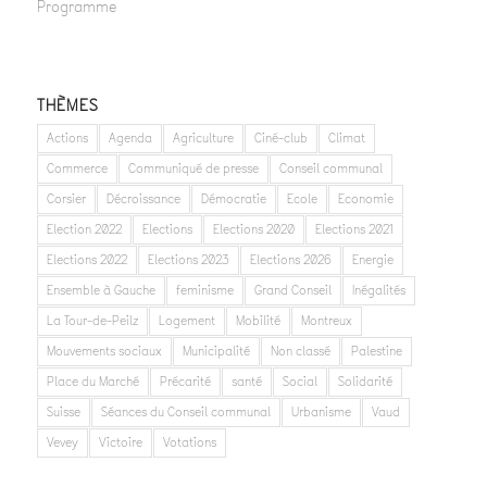
Programme
THÈMES
Actions
Agenda
Agriculture
Ciné-club
Climat
Commerce
Communiqué de presse
Conseil communal
Corsier
Décroissance
Démocratie
Ecole
Economie
Election 2022
Elections
Elections 2020
Elections 2021
Elections 2022
Elections 2023
Elections 2026
Energie
Ensemble à Gauche
feminisme
Grand Conseil
Inégalités
La Tour-de-Peilz
Logement
Mobilité
Montreux
Mouvements sociaux
Municipalité
Non classé
Palestine
Place du Marché
Précarité
santé
Social
Solidarité
Suisse
Séances du Conseil communal
Urbanisme
Vaud
Vevey
Victoire
Votations