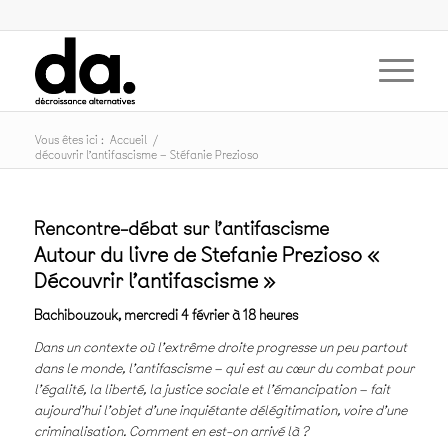
Vous êtes ici :
Accueil
/
découvrir l’antifascisme – Stéfanie Prezioso
Rencontre-débat sur l’antifascisme
Autour du livre de Stefanie Prezioso «
Découvrir l’antifascisme »
Bachibouzouk, mercredi 4 février à 18 heures
Dans un contexte où l’extrême droite progresse un peu partout
dans le monde, l’antifascisme – qui est au cœur du combat pour
l’égalité, la liberté, la justice sociale et l’émancipation – fait
aujourd’hui l’objet d’une inquiétante délégitimation, voire d’une
criminalisation. Comment en est-on arrivé là ?