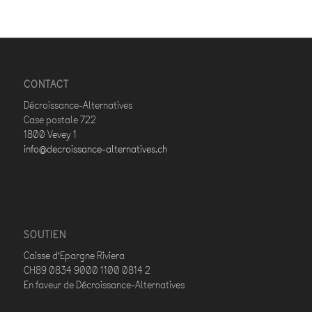
CONTACT
Décroissance-Alternatives
Case postale 722
1800 Vevey 1
info@decroissance-alternatives.ch
SOUTIEN
Caisse d’Epargne Riviera
CH89 0834 9000 1100 0814 2
En faveur de Décroissance-Alternatives