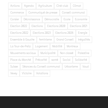
Actions
Agenda
Agriculture
Ciné-club
Climat
Commerce
Communiqué de presse
Conseil communal
Corsier
Décroissance
Démocratie
Ecole
Economie
Election 2022
Elections
Elections 2020
Elections 2021
Elections 2022
Elections 2023
Elections 2026
Energie
Ensemble à Gauche
feminisme
Grand Conseil
Inégalités
La Tour-de-Peilz
Logement
Mobilité
Montreux
Mouvements sociaux
Municipalité
Non classé
Palestine
Place du Marché
Précarité
santé
Social
Solidarité
Suisse
Séances du Conseil communal
Urbanisme
Vaud
Vevey
Victoire
Votations