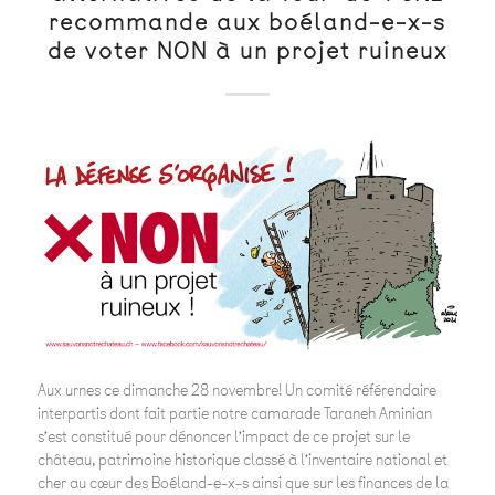
recommande aux boéland-e-x-s
de voter NON à un projet ruineux
Aux urnes ce dimanche 28 novembre! Un comité référendaire
interpartis dont fait partie notre camarade Taraneh Aminian
s’est constitué pour dénoncer l’impact de ce projet sur le
château, patrimoine historique classé à l’inventaire national et
cher au cœur des Boéland-e-x-s ainsi que sur les finances de la