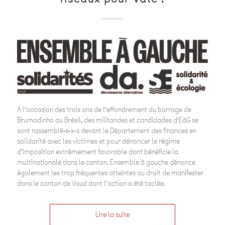
A l’occasion des trois ans de l’effondrement du barrage de
Brumadinho au Brésil, des militandes et candidades d’EàG se
sont rassemblé·e·x·s devant le Département des finances en
solidarité avec les victimes et pour dénoncer le régime
d’imposition extrêmement favorable dont bénéficie la
multinationale dans le canton. Ensemble à gauche dénonce
également les trop fréquentes atteintes au droit de manifester
dans le canton de Vaud dont l’action a été taclée.
Lire la suite