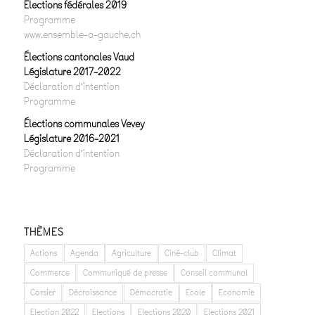
Élections fédérales 2019
Programme
www.ensemble-a-gauche.ch
Élections cantonales Vaud
Législature 2017-2022
Déclaration d’intention
Programme
Élections communales Vevey
Législature 2016-2021
Déclaration d’intention
Programme
THÈMES
Actions
Agenda
Agriculture
Ciné-club
Climat
Commerce
Communiqué de presse
Conseil communal
Corsier
Décroissance
Démocratie
Ecole
Economie
Election 2022
Elections
Elections 2020
Elections 2021