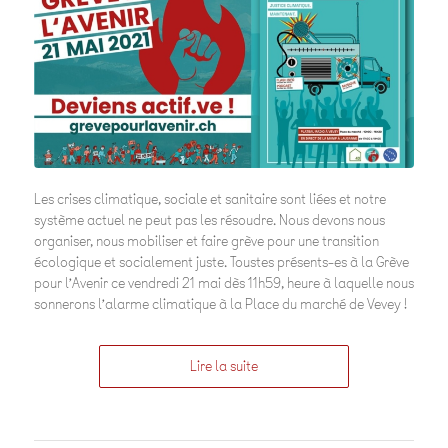
Les crises climatique, sociale et sanitaire sont liées et notre
système actuel ne peut pas les résoudre. Nous devons nous
organiser, nous mobiliser et faire grève pour une transition
écologique et socialement juste. Toustes présents-es à la Grève
pour l’Avenir ce vendredi 21 mai dès 11h59, heure à laquelle nous
sonnerons l’alarme climatique à la Place du marché de Vevey !
Lire la suite