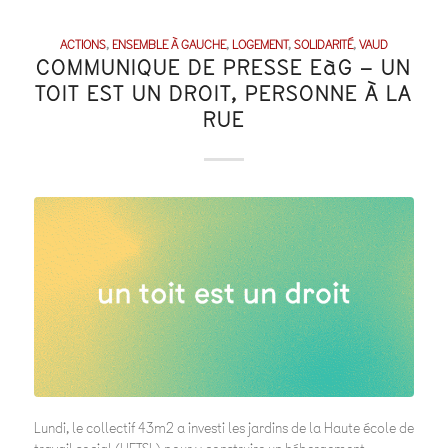
ACTIONS
,
ENSEMBLE À GAUCHE
,
LOGEMENT
,
SOLIDARITÉ
,
VAUD
COMMUNIQUE DE PRESSE EàG – UN
TOIT EST UN DROIT, PERSONNE À LA
RUE
Lundi, le collectif 43m2 a investi les jardins de la Haute école de