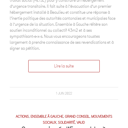
travail social (HETSL) pour y construire un hébergement
d’urgence transitoire. Il fait suite à l’évacuation d’un premier
hébergement installé à Beaulieu et constitue une réponse à
l’inertie politique des autorités cantonales et municipales face
à l’urgence de la situation. Ensemble à Gauche réitère son
soutien inconditionnel au collectif 43m2 et à ses
sympathisant·e·x·s. Nous vous encourageons toustes
largement à prendre connaissance de ses revendications et à
signer sa pétition.
Lire la suite
1 JUIN 2022
ACTIONS
,
ENSEMBLE À GAUCHE
,
GRAND CONSEIL
,
MOUVEMENTS
SOCIAUX
,
SOLIDARITÉ
,
VAUD