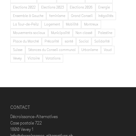
Elections 2022
Elections 2023
Elections 2026
Energie
Ensemble à Gauche
feminisme
Grand Conseil
Inégalités
La Tour-de-Peilz
Logement
Mobilité
Montreux
Mouvements sociaux
Municipalité
Non classé
Palestine
Place du Marché
Précarité
santé
Social
Solidarité
Suisse
Séances du Conseil communal
Urbanisme
Vaud
Vevey
Victoire
Votations
CONTACT
Décroissance-Alternatives
Case postale 722
1800 Vevey 1
info@decroissance-alternatives.ch