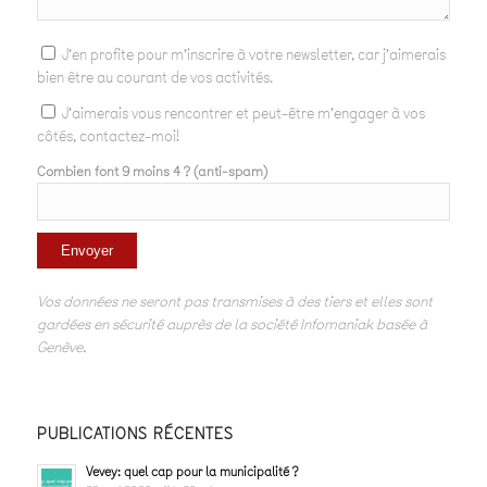
J'en profite pour m'inscrire à votre newsletter, car j'aimerais
bien être au courant de vos activités.
J'aimerais vous rencontrer et peut-être m'engager à vos
côtés, contactez-moi!
Combien font 9 moins 4 ? (anti-spam)
Vos données ne seront pas transmises à des tiers et elles sont
gardées en sécurité auprès de la société Infomaniak basée à
Genève.
PUBLICATIONS RÉCENTES
Vevey: quel cap pour la municipalité ?