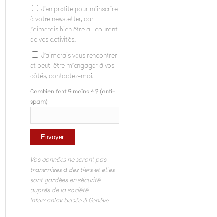
J'en profite pour m'inscrire
à votre newsletter, car
j'aimerais bien être au courant
de vos activités.
J'aimerais vous rencontrer
et peut-être m'engager à vos
côtés, contactez-moi!
Combien font 9 moins 4 ? (anti-
spam)
Vos données ne seront pas
transmises à des tiers et elles
sont gardées en sécurité
auprès de la société
Infomaniak basée à Genève.