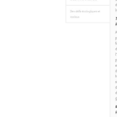
d
i
Des défis écologiques et
sociaux
T
i
A
p
f
d
l
p
e
d
h
s
d
d
g
M
l