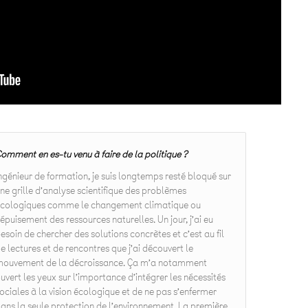
omment en es-tu venu à faire de la politique ?
ngénieur de formation, je suis longtemps resté bloqué sur
ne grille d’analyse scientifique des problèmes
cologiques comme le changement climatique ou
’épuisement des ressources naturelles. Un jour, j’ai eu
esoin de chercher des solutions concrètes et c’est au fil
e lectures et de rencontres que j’ai découvert le
ouvement de la décroissance. Ça m’a notamment
uvert les yeux sur l’importance d’intégrer les nécessités
ociales à la vision écologique et de ne pas s’enfermer
ans la seule protection de l’environnement. La première