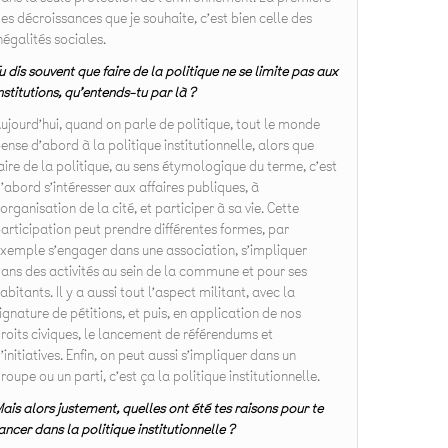
es décroissances que je souhaite, c’est bien celle des
négalités sociales.
u dis souvent que faire de la politique ne se limite pas aux
nstitutions, qu’entends-tu par là ?
ujourd’hui, quand on parle de politique, tout le monde
ense d’abord à la politique institutionnelle, alors que
aire de la politique, au sens étymologique du terme, c’est
’abord s’intéresser aux affaires publiques, à
’organisation de la cité, et participer à sa vie. Cette
articipation peut prendre différentes formes, par
xemple s’engager dans une association, s’impliquer
ans des activités au sein de la commune et pour ses
abitants. Il y a aussi tout l’aspect militant, avec la
ignature de pétitions, et puis, en application de nos
roits civiques, le lancement de référendums et
’initiatives. Enfin, on peut aussi s’impliquer dans un
roupe ou un parti, c’est ça la politique institutionnelle.
ais alors justement, quelles ont été tes raisons pour te
ancer dans la politique institutionnelle ?