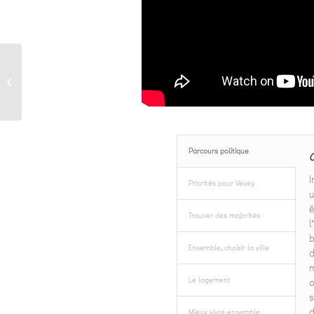
Election à la
Municipalité
Parcours politique
C
I
Priorités pour Vevey
u
é
Trouver des majorités
l
b
Ensemble, choisir la ville
d
m
Le logement
o
s
d
Mieux vivre ensemble