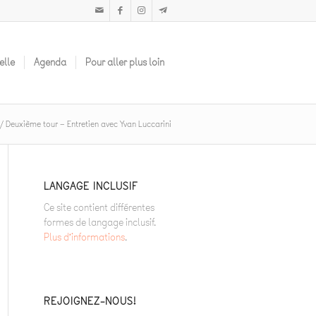
elle
Agenda
Pour aller plus loin
/
Deuxième tour – Entretien avec Yvan Luccarini
LANGAGE INCLUSIF
Ce site contient différentes
formes de langage inclusif.
Plus d’informations
.
REJOIGNEZ-NOUS!