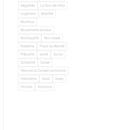
Inégalités
La Tour-de-Peilz
Logement
Mobilité
Montreux
Mouvements sociaux
Municipalité
Non classé
Palestine
Place du Marché
Précarité
santé
Social
Solidarité
Suisse
Séances du Conseil communal
Urbanisme
Vaud
Vevey
Victoire
Votations