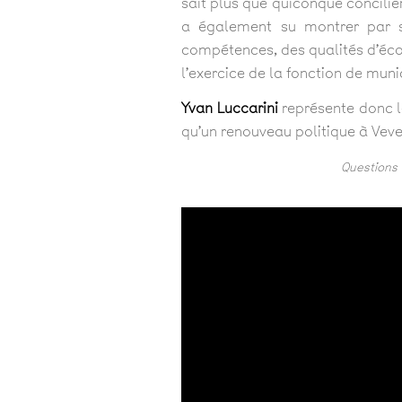
sait plus que quiconque concilie
a également su montrer par s
compétences, des qualités d’écou
l’exercice de la fonction de muni
Yvan Luccarini
représente donc l
qu’un renouveau politique à Veve
Questions 