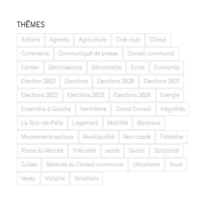
THÈMES
Actions
Agenda
Agriculture
Ciné-club
Climat
Commerce
Communiqué de presse
Conseil communal
Corsier
Décroissance
Démocratie
Ecole
Economie
Election 2022
Elections
Elections 2020
Elections 2021
Elections 2022
Elections 2023
Elections 2026
Energie
Ensemble à Gauche
feminisme
Grand Conseil
Inégalités
La Tour-de-Peilz
Logement
Mobilité
Montreux
Mouvements sociaux
Municipalité
Non classé
Palestine
Place du Marché
Précarité
santé
Social
Solidarité
Suisse
Séances du Conseil communal
Urbanisme
Vaud
Vevey
Victoire
Votations