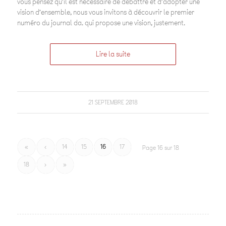
vous pensez qu’il est nécessaire de débattre et d’adopter une
vision d’ensemble, nous vous invitons à découvrir le premier
numéro du journal da. qui propose une vision, justement.
Lire la suite
21 SEPTEMBRE 2018
«
‹
14
15
16
17
Page 16 sur 18
18
›
»