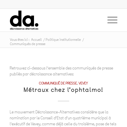
Vous êtes ici :
Accueil
/
Politique institutionnelle
/
Communiqués de presse
Retrouvez ci-dessous l’ensemble des communiqués de presse
publiés par décroissance alternatives:
COMMUNIQUÉ DE PRESSE
,
VEVEY
Métraux chez l’ophtalmo!
Le mouvement Décroissance-Alternatives considère que la
nomination par le Conseil d’Etat d’un quatrième municipal à
l’exécutif de Vevey, comme déjà celle du troisième, pose de tels