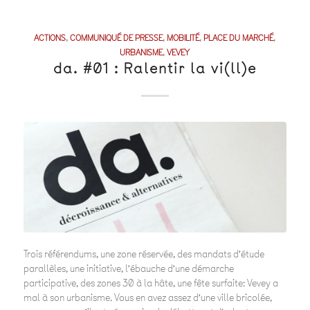
ACTIONS
,
COMMUNIQUÉ DE PRESSE
,
MOBILITÉ
,
PLACE DU MARCHÉ
,
URBANISME
,
VEVEY
da. #01 : Ralentir la vi(ll)e
Trois référendums, une zone réservée, des mandats d’étude
parallèles, une initiative, l’ébauche d’une démarche
participative, des zones 30 à la hâte, une fête surfaite: Vevey a
mal à son urbanisme. Vous en avez assez d’une ville bricolée,