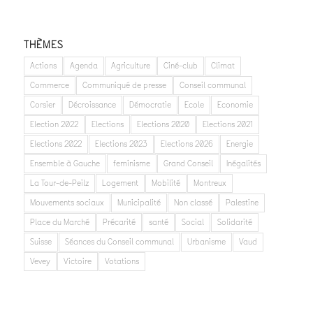
THÈMES
Actions
Agenda
Agriculture
Ciné-club
Climat
Commerce
Communiqué de presse
Conseil communal
Corsier
Décroissance
Démocratie
Ecole
Economie
Election 2022
Elections
Elections 2020
Elections 2021
Elections 2022
Elections 2023
Elections 2026
Energie
Ensemble à Gauche
feminisme
Grand Conseil
Inégalités
La Tour-de-Peilz
Logement
Mobilité
Montreux
Mouvements sociaux
Municipalité
Non classé
Palestine
Place du Marché
Précarité
santé
Social
Solidarité
Suisse
Séances du Conseil communal
Urbanisme
Vaud
Vevey
Victoire
Votations