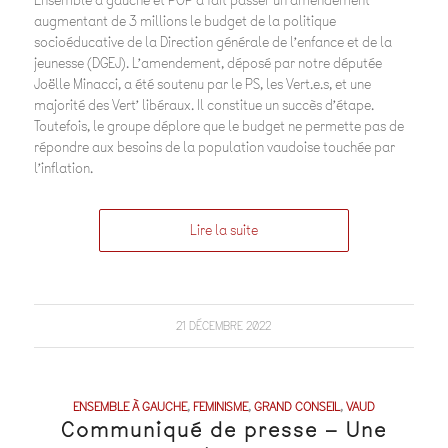
Ensemble à gauche et POP a fait passer un amendement
augmentant de 3 millions le budget de la politique
socioéducative de la Direction générale de l’enfance et de la
jeunesse (DGEJ). L’amendement, déposé par notre députée
Joëlle Minacci, a été soutenu par le PS, les Vert.e.s, et une
majorité des Vert’ libéraux. Il constitue un succès d’étape.
Toutefois, le groupe déplore que le budget ne permette pas de
répondre aux besoins de la population vaudoise touchée par
l’inflation.
Lire la suite
21 DÉCEMBRE 2022
ENSEMBLE À GAUCHE
,
FEMINISME
,
GRAND CONSEIL
,
VAUD
Communiqué de presse – Une