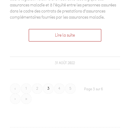
assurances maladie et à l’équité entre les personnes assurées
dans le cadre des contrats de prestations d’assurances
complémentaires fournies par les assurances maladie.
Lire la suite
31 AOÛT 2022
‹
1
2
3
4
5
Page 3 sur 6
›
»