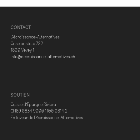
CONTACT
Décroissance-Alternatives
Case postale 722
1800 Vevey 1
info@decroissance-alternatives.ch
SOUTIEN
Caisse d’Epargne Riviera
CH89 0834 9000 1100 0814 2
En faveur de Décroissance-Alternatives