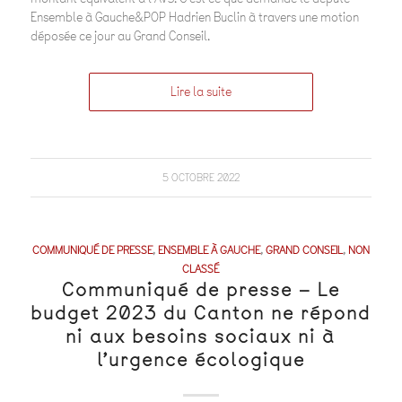
Ensemble à Gauche&POP Hadrien Buclin à travers une motion
déposée ce jour au Grand Conseil.
Lire la suite
5 OCTOBRE 2022
COMMUNIQUÉ DE PRESSE
,
ENSEMBLE À GAUCHE
,
GRAND CONSEIL
,
NON
CLASSÉ
Communiqué de presse – Le
budget 2023 du Canton ne répond
ni aux besoins sociaux ni à
l’urgence écologique