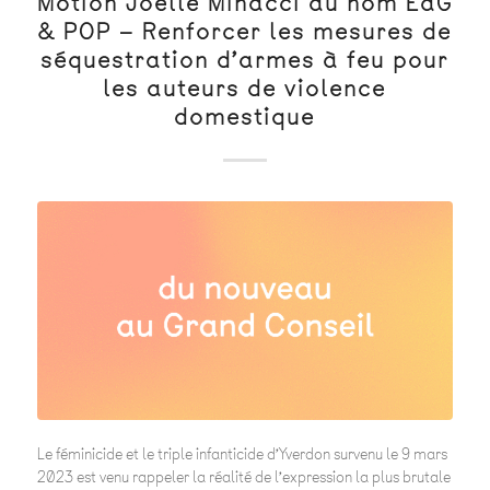
Motion Joëlle Minacci au nom EàG
& POP – Renforcer les mesures de
séquestration d’armes à feu pour
les auteurs de violence
domestique
Le féminicide et le triple infanticide d’Yverdon survenu le 9 mars
2023 est venu rappeler la réalité de l’expression la plus brutale