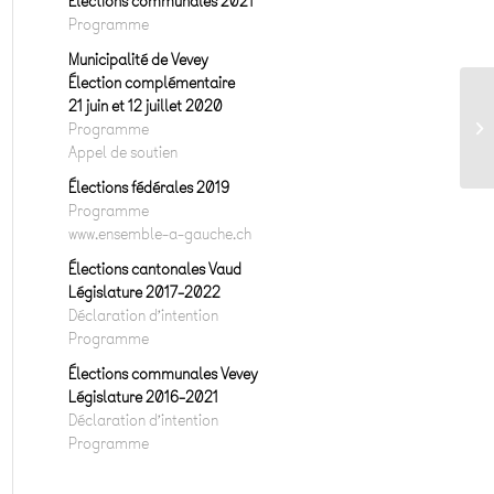
Elections communales 2021
Programme
Municipalité de Vevey
Élection complémentaire
21 juin et 12 juillet 2020
Po
Programme
de
Appel de soutien
Élections fédérales 2019
Programme
www.ensemble-a-gauche.ch
Élections cantonales Vaud
Législature 2017-2022
Déclaration d’intention
Programme
Élections communales Vevey
Législature 2016-2021
Déclaration d’intention
Programme