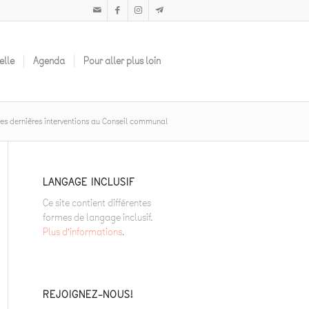
elle
Agenda
Pour aller plus loin
es dernières interventions au Conseil communal
LANGAGE INCLUSIF
Ce site contient différentes
formes de langage inclusif.
Plus d’informations
.
REJOIGNEZ-NOUS!