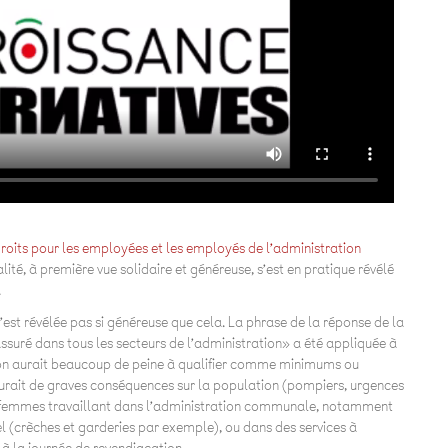
 droits pour les employées et les employés de l’administration
ité, à première vue solidaire et généreuse, s’est en pratique révélé
.
 s’est révélée pas si généreuse que cela. La phrase de la réponse de la
ssuré dans tous les secteurs de l’administration» a été appliquée à
u’on aurait beaucoup de peine à qualifier comme minimums ou
 aurait de graves conséquences sur la population (pompiers, urgences
e femmes travaillant dans l’administration communale, notamment
 (crèches et garderies par exemple), ou dans des services à