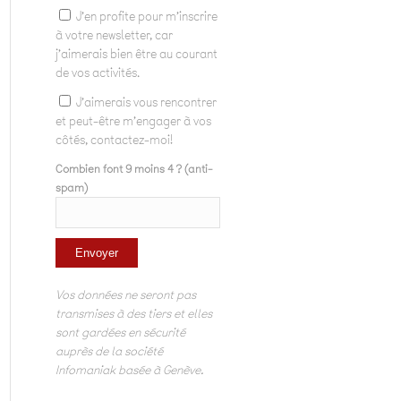
J'en profite pour m'inscrire
à votre newsletter, car
j'aimerais bien être au courant
de vos activités.
J'aimerais vous rencontrer
et peut-être m'engager à vos
côtés, contactez-moi!
Combien font 9 moins 4 ? (anti-
spam)
Vos données ne seront pas
transmises à des tiers et elles
sont gardées en sécurité
auprès de la société
Infomaniak basée à Genève.