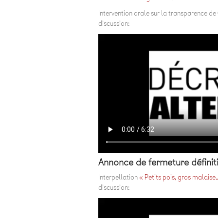
Intervention orale sur la transparence de
discussion:
Annonce de fermeture définiti
Interpellation
« Petits pois, gros malaise
discussion: