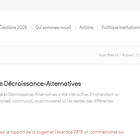
Élections 2O26
Qui sommes-nous?
Actions
Politique institutionn
Vous êtes ici :
Accueil
/
L
pe Décroissance-Alternatives
é et Décroissance-Alternatives a été très active. En attendant un
nseil communal, vous trouverez ici les textes des différentes
r le rapport de la cogest et l’exercice 2018
et
commentaires sur