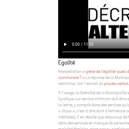
Egalité
Interpellation
« grève de l’égalité: quels
communale ? »
La réponse de la Municipal
restrictive. Voir l’extrait du
procès-verbal
A l’usage, la libéralité de la Municipalité
Syndique «un service minimum doit être a
la lettre, y compris dans des services q
« vitaux », c’est à dire dont à fermeture
médiales). Il en résulte que beaucoup d
dans des services en manque de personnel