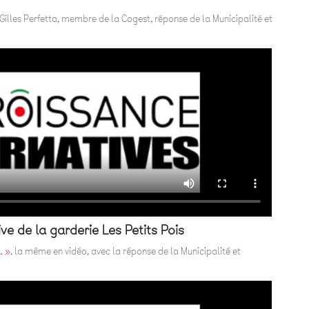
 Gilles Perfetta, membre de la Cogest, réponse de la Municipalité et
ve de la garderie Les Petits Pois
… »
, la même en vidéo, avec la réponse de la Municipalité et