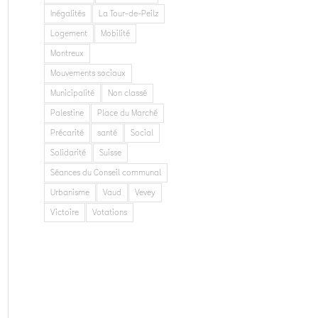
Inégalités
La Tour-de-Peilz
Logement
Mobilité
Montreux
Mouvements sociaux
Municipalité
Non classé
Palestine
Place du Marché
Précarité
santé
Social
Solidarité
Suisse
Séances du Conseil communal
Urbanisme
Vaud
Vevey
Victoire
Votations