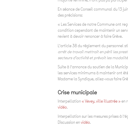
majorité féminine, n’ont pas pu participer
En séance de Conseil communal du 13 ju
des précisions:
« Les Services de notre Commune ont reçu l
condition cependant de maintenir un servi
revient à devoir renoncer à faire Grève.
L’article 38 du règlement du personnel st
arrêt de travail mettrait en péril les pre
secteurs d’activité et prévoit les modali
Suite à l’annonce du soutien de la Municip
les services minimums à maintenir ont ét
Madame la Syndique, allez-vous faire Grè
Crise municipale
Interpellation
« Vevey, ville illustrée »
en r
vidéo
.
Interpellation sur les mesures prises à 
Discussion en
vidéo
.