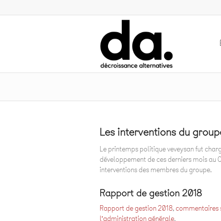
Les interventions du grou
Le printemps politique veveysan fut charg
développement de ces derniers mois au Co
interventions des membres du groupe.
Rapport de gestion 2018
Rapport de gestion 2018
,
commentaires su
l’administration générale
.