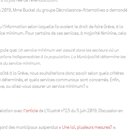
 à la journée de revendiacation.
in 2019, Mme Buckel du groupe Décroissance-Alternatives a demandé
’information selon laquelle ils avaient le droit de faire Grève, à la
ce minimum. Pour certains de ces services, à majorité féminine, cela
ipule que:
Un service minimum est assuré dans les secteurs où un
stations indispensables à la population. La Municipalité détermine les
tés du service minimum.
alité à la Grève, nous souhaiterions donc savoir selon quels critères
é déterminés, et quels services communaux sont concernés. Enfin,
ve, ou allez-vous assurer un service minimum? »
elation avec
l’article
de L’Illustré n°23 du 5 juin 2019. Discussion en
l’égard des municipaux suspendus
« Une loi, plusieurs mesures? »
.