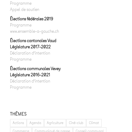
Programme
Appel de soutien
Élections fédérales 2019
Programme
www.ensemble-a-gauche.ch
Élections cantonales Vaud
Législature 2017-2022
Déclaration d’intention
Programme
Élections communales Vevey
Législature 2016-2021
Déclaration d’intention
Programme
THÈMES
Actions
Agenda
Agriculture
Ciné-club
Climat
Commerce
Communiqué de presse
Conseil communal