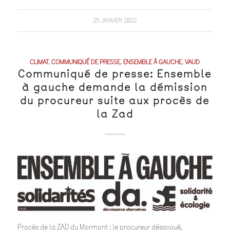
25 JANVIER 2022
CLIMAT
,
COMMUNIQUÉ DE PRESSE
,
ENSEMBLE À GAUCHE
,
VAUD
Communiqué de presse: Ensemble
à gauche demande la démission
du procureur suite aux procès de
la Zad
Procès de la ZAD du Mormont : le procureur désavoué,