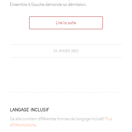
Ensemble à Gauche demande sa démission.
Lire la suite
24 JANVIER 2022
LANGAGE INCLUSIF
Ce site contient différentes formes de langage inclusif.
Plus
d’informations
.