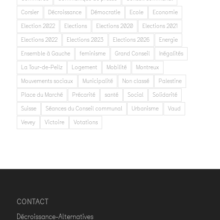
Corsier
Décroissance
Démocratie
Ecole
Economie
Election 2022
Elections
Elections 2020
Elections 2021
Elections 2022
Elections 2023
Elections 2026
Energie
Ensemble à Gauche
feminisme
Grand Conseil
Inégalités
La Tour-de-Peilz
Logement
Mobilité
Montreux
Mouvements sociaux
Municipalité
Non classé
Palestine
Place du Marché
Précarité
santé
Social
Solidarité
Suisse
Séances du Conseil communal
Urbanisme
Vaud
Vevey
Victoire
Votations
CONTACT
Décroissance-Alternatives