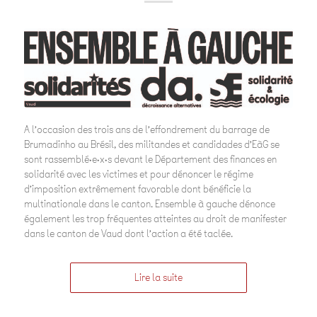
A l’occasion des trois ans de l’effondrement du barrage de
Brumadinho au Brésil, des militandes et candidades d’EàG se
sont rassemblé·e·x·s devant le Département des finances en
solidarité avec les victimes et pour dénoncer le régime
d’imposition extrêmement favorable dont bénéficie la
multinationale dans le canton. Ensemble à gauche dénonce
également les trop fréquentes atteintes au droit de manifester
dans le canton de Vaud dont l’action a été taclée.
Lire la suite