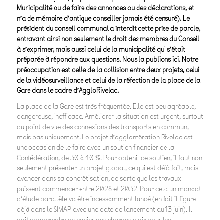
Municipalité ou de faire des annonces ou des déclarations, et
n’a de mémoire d’antique conseiller jamais été censuré). Le
président du conseil communal a interdit cette prise de parole,
entravant ainsi non seulement le droit des membres du Conseil
à s’exprimer, mais aussi celui de la municipalité qui s’était
préparée à répondre aux questions. Nous la publions ici. Notre
préoccupation est celle de la collision entre deux projets, celui
de la vidéosurveillance et celui de la réfection de la place de la
Gare dans le cadre d’AggloRivelac.
La place de la Gare est très fréquentée. Elle est peu agréable,
dangereuse, inefficace. Améliorer la situation est urgent, surtout
du point de vue des connexions des transports en commun,
mais pas uniquement. Le projet d’agglomération Rivelac est
une occasion de le faire avec un soutien financier de la
Confédération, de 30 à 40 %. Pour obtenir ce soutien, il faut non
seulement présenter un projet global, ce qui est déjà fait, mais
avancer dans sa concrétisation, de sorte que les travaux
puissent commencer entre 2028 et 2032. Pour cela un mandat
d’étude parallèle va être incessamment lancé (en fait il figure
déjà dans le SIMAP avec une date de lancement au 13 juin). Il
doit comprendre un cahier des charges clair pour les