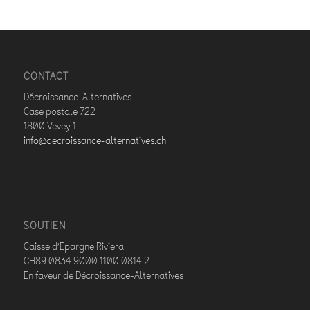
CONTACT
Décroissance-Alternatives
Case postale 722
1800 Vevey 1
info@decroissance-alternatives.ch
SOUTIEN
Caisse d’Epargne Riviera
CH89 0834 9000 1100 0814 2
En faveur de Décroissance-Alternatives