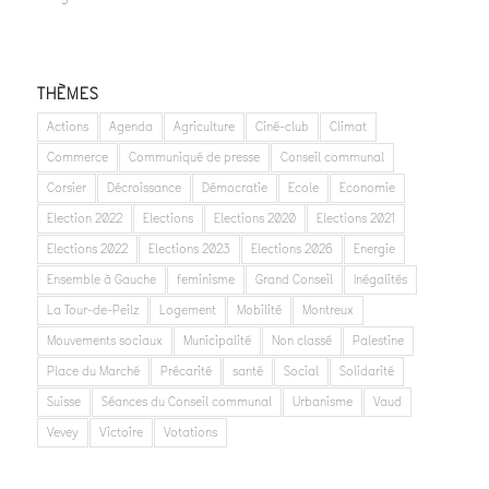
THÈMES
Actions
Agenda
Agriculture
Ciné-club
Climat
Commerce
Communiqué de presse
Conseil communal
Corsier
Décroissance
Démocratie
Ecole
Economie
Election 2022
Elections
Elections 2020
Elections 2021
Elections 2022
Elections 2023
Elections 2026
Energie
Ensemble à Gauche
feminisme
Grand Conseil
Inégalités
La Tour-de-Peilz
Logement
Mobilité
Montreux
Mouvements sociaux
Municipalité
Non classé
Palestine
Place du Marché
Précarité
santé
Social
Solidarité
Suisse
Séances du Conseil communal
Urbanisme
Vaud
Vevey
Victoire
Votations