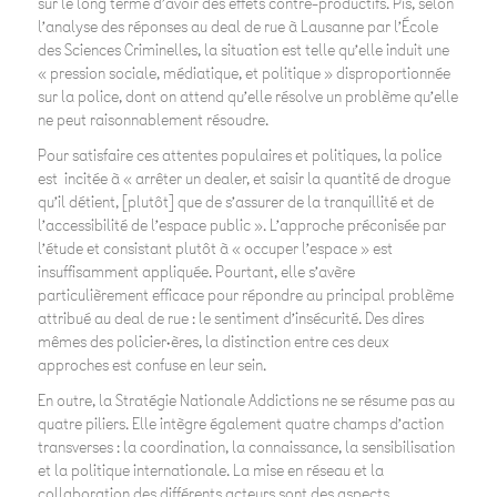
sur le long terme d’avoir des effets contre-productifs. Pis, selon
l’analyse des réponses au deal de rue à Lausanne par l’École
des Sciences Criminelles, la situation est telle qu’elle induit une
« pression sociale, médiatique, et politique » disproportionnée
sur la police, dont on attend qu’elle résolve un problème qu’elle
ne peut raisonnablement résoudre.
Pour satisfaire ces attentes populaires et politiques, la police
est incitée à « arrêter un dealer, et saisir la quantité de drogue
qu’il détient, [plutôt] que de s’assurer de la tranquillité et de
l’accessibilité de l’espace public ».
L’approche préconisée par
l’étude et consistant plutôt à « occuper l’espace » est
insuffisamment appliquée. Pourtant, elle s’avère
particulièrement efficace pour répondre au principal problème
attribué au deal de rue : le sentiment d’insécurité. Des dires
mêmes des policier·ères, la distinction entre ces deux
approches est confuse en leur sein.
En outre, la Stratégie Nationale Addictions ne se résume pas au
quatre piliers. Elle intègre également quatre champs d’action
transverses : la coordination, la connaissance, la sensibilisation
et la politique internationale. La mise en réseau et la
collaboration des différents acteurs sont des aspects