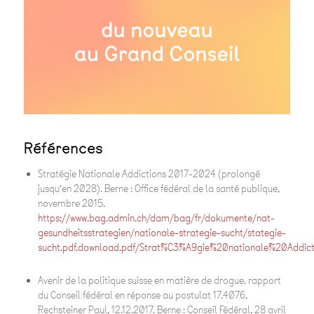
Références
Stratégie Nationale Addictions 2017-2024 (prolongé
jusqu’en 2028)
. Berne : Office fédéral de la santé publique,
novembre 2015.
https://www.bag.admin.ch/dam/bag/fr/dokumente/nat-
gesundheitsstrategien/nationale-strategie-sucht/stategie-
sucht.pdf.download.pdf/Strat%C3%A9gie%20nationale%20Addicti
Avenir de la politique suisse en matière de drogue
. rapport
du Conseil fédéral en réponse au postulat 17.4076,
Rechsteiner Paul, 12.12.2017. Berne : Conseil Fédéral, 28 avril