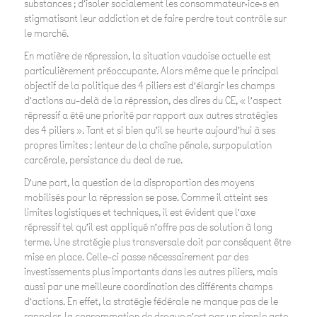
substances ; d’isoler socialement les consommateur·ice·s en
stigmatisant leur addiction et de faire perdre tout contrôle sur
le marché.
En matière de répression, la situation vaudoise actuelle est
particulièrement préoccupante. Alors même que le principal
objectif de la politique des 4 piliers est d’élargir les champs
d’actions au-delà de la répression, des dires du CE, « l’aspect
répressif a été une priorité par rapport aux autres stratégies
des 4 piliers ».
Tant et si bien qu’il se heurte aujourd’hui à ses
propres limites : lenteur de la chaîne pénale, surpopulation
carcérale, persistance du deal de rue.
D’une part, la question de la disproportion des moyens
mobilisés pour la répression se pose. Comme il atteint ses
limites logistiques et techniques, il est évident que l’axe
répressif tel qu’il est appliqué n’offre pas de solution à long
terme. Une stratégie plus transversale doit par conséquent être
mise en place. Celle-ci passe nécessairement par des
investissements plus importants dans les autres piliers, mais
aussi par une meilleure coordination des différents champs
d’actions. En effet, la stratégie fédérale ne manque pas de le
rappeler, la consommation de drogue n’est pas un simple acte