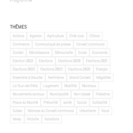
Programme
THÈMES
Actions
Agenda
Agriculture
Ciné-club
Climat
Commerce
Communiqué de presse
Conseil communal
Corsier
Décroissance
Démocratie
Ecole
Economie
Election 2022
Elections
Elections 2020
Elections 2021
Elections 2022
Elections 2023
Elections 2026
Energie
Ensemble à Gauche
feminisme
Grand Conseil
Inégalités
La Tour-de-Peilz
Logement
Mobilité
Montreux
Mouvements sociaux
Municipalité
Non classé
Palestine
Place du Marché
Précarité
santé
Social
Solidarité
Suisse
Séances du Conseil communal
Urbanisme
Vaud
Vevey
Victoire
Votations