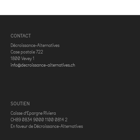
CONTACT
Décroissance-Alternatives
Case postale 722
1800 Vevey 1
info@decroissance-alternatives.ch
SOUTIEN
Caisse d’Epargne Riviera
CH89 0834 9000 1100 0814 2
En faveur de Décroissance-Alternatives