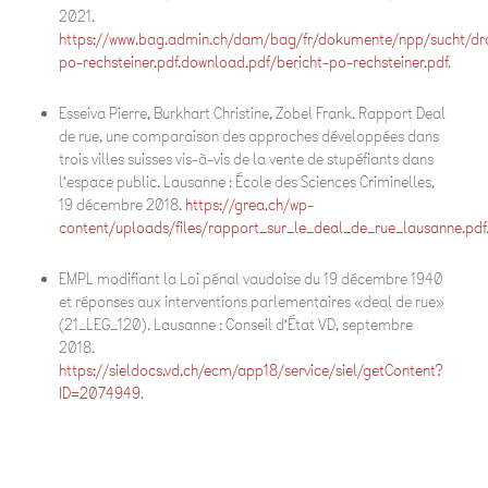
2021.
https://www.bag.admin.ch/dam/bag/fr/dokumente/npp/sucht/dro
po-rechsteiner.pdf.download.pdf/bericht-po-rechsteiner.pdf
.
Esseiva Pierre, Burkhart Christine, Zobel Frank.
Rapport Deal
de rue, une comparaison des approches développées dans
trois villes suisses vis-à-vis de la vente de stupéfiants dans
l’espace public
. Lausanne : École des Sciences Criminelles,
19 décembre 2018.
https://grea.ch/wp-
content/uploads/files/rapport_sur_le_deal_de_rue_lausanne.pdf
EMPL modifiant la Loi pénal vaudoise du 19 décembre 1940
et réponses aux interventions parlementaires «deal de rue»
(21_LEG_120).
Lausanne : Conseil d’État VD, septembre
2018.
https://sieldocs.vd.ch/ecm/app18/service/siel/getContent?
ID=2074949
.