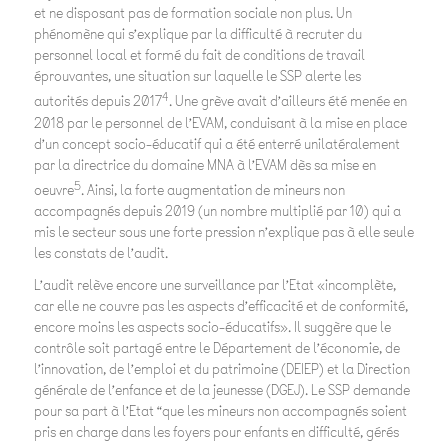
et ne disposant pas de formation sociale non plus. Un
phénomène qui s’explique par la difficulté à recruter du
personnel local et formé du fait de conditions de travail
éprouvantes, une situation sur laquelle le SSP alerte les
4
autorités depuis 2017
. Une grève avait d’ailleurs été menée en
2018 par le personnel de l’EVAM, conduisant à la mise en place
d’un concept socio-éducatif qui a été enterré unilatéralement
par la directrice du domaine MNA à l’EVAM dès sa mise en
5
oeuvre
. Ainsi, la forte augmentation de mineurs non
accompagnés depuis 2019 (un nombre multiplié par 10) qui a
mis le secteur sous une forte pression n’explique pas à elle seule
les constats de l’audit.
L’audit relève encore une surveillance par l’Etat «incomplète,
car elle ne couvre pas les aspects d’efficacité et de conformité,
encore moins les aspects socio-éducatifs». Il suggère que le
contrôle soit partagé entre le Département de l’économie, de
l’innovation, de l’emploi et du patrimoine (DEIEP) et la Direction
générale de l’enfance et de la jeunesse (DGEJ). Le SSP demande
pour sa part à l’Etat “que les mineurs non accompagnés soient
pris en charge dans les foyers pour enfants en difficulté, gérés