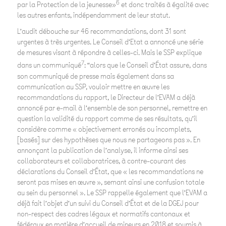
6
par la Protection de la jeunesse»
et donc traités à égalité avec
les autres enfants, indépendamment de leur statut.
L’audit débouche sur 46 recommandations, dont 31 sont
urgentes à très urgentes. Le Conseil d’Etat a annoncé une série
de mesures visant à répondre à celles-ci. Mais le SSP explique
7
dans un communiqué
: “alors que le Conseil d’État assure, dans
son communiqué de presse mais également dans sa
communication au SSP, vouloir mettre en œuvre les
recommandations du rapport, le Directeur de l’EVAM a déjà
annoncé par e-mail à l’ensemble de son personnel, remettre en
question la validité du rapport comme de ses résultats, qu’il
considère comme « objectivement erronés ou incomplets,
[basés] sur des hypothèses que nous ne partageons pas ». En
annonçant la publication de l’analyse, il informe ainsi ses
collaborateurs et collaboratrices, à contre-courant des
déclarations du Conseil d’État, que « les recommandations ne
seront pas mises en œuvre », semant ainsi une confusion totale
au sein du personnel ». Le SSP rappelle également que l’EVAM a
déjà fait l’objet d’un suivi du Conseil d’État et de la DGEJ pour
non-respect des cadres légaux et normatifs cantonaux et
fédéraux en matière d’accueil de mineurs en 2018 et soumis à