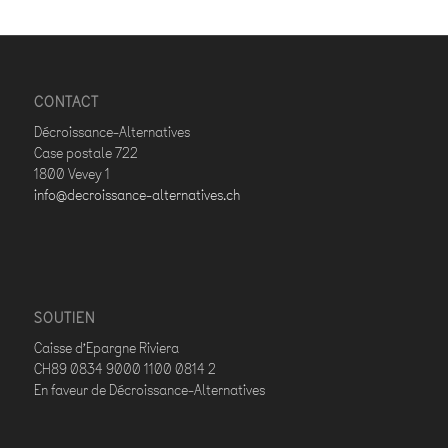
CONTACT
Décroissance-Alternatives
Case postale 722
1800 Vevey 1
info@decroissance-alternatives.ch
SOUTIEN
Caisse d’Epargne Riviera
CH89 0834 9000 1100 0814 2
En faveur de Décroissance-Alternatives