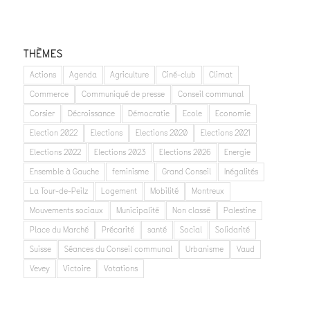
THÈMES
Actions
Agenda
Agriculture
Ciné-club
Climat
Commerce
Communiqué de presse
Conseil communal
Corsier
Décroissance
Démocratie
Ecole
Economie
Election 2022
Elections
Elections 2020
Elections 2021
Elections 2022
Elections 2023
Elections 2026
Energie
Ensemble à Gauche
feminisme
Grand Conseil
Inégalités
La Tour-de-Peilz
Logement
Mobilité
Montreux
Mouvements sociaux
Municipalité
Non classé
Palestine
Place du Marché
Précarité
santé
Social
Solidarité
Suisse
Séances du Conseil communal
Urbanisme
Vaud
Vevey
Victoire
Votations