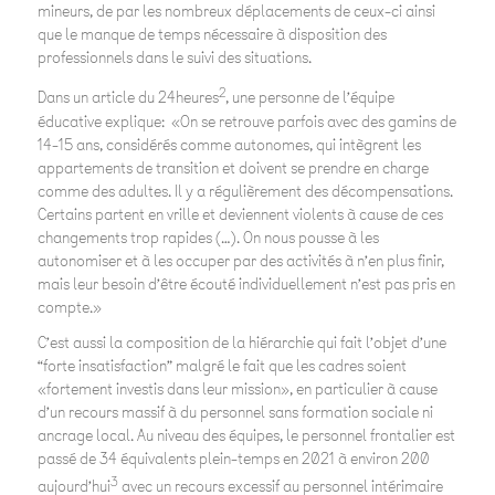
mineurs, de par les nombreux déplacements de ceux-ci ainsi
que le manque de temps nécessaire à disposition des
professionnels dans le suivi des situations.
2
Dans un article du 24heures
, une personne de l’équipe
éducative explique: «On se retrouve parfois avec des gamins de
14-15 ans, considérés comme autonomes, qui intègrent les
appartements de transition et doivent se prendre en charge
comme des adultes. Il y a régulièrement des décompensations.
Certains partent en vrille et deviennent violents à cause de ces
changements trop rapides (…). On nous pousse à les
autonomiser et à les occuper par des activités à n’en plus finir,
mais leur besoin d’être écouté individuellement n’est pas pris en
compte.»
C’est aussi la composition de la hiérarchie qui fait l’objet d’une
“forte insatisfaction” malgré le fait que les cadres soient
«fortement investis dans leur mission», en particulier à cause
d’un recours massif à du personnel sans formation sociale ni
ancrage local. Au niveau des équipes, le personnel frontalier est
passé de 34 équivalents plein-temps en 2021 à environ 200
3
aujourd’hui
avec un recours excessif au personnel intérimaire