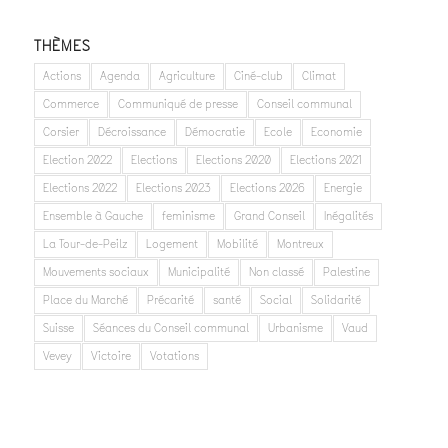
THÈMES
Actions
Agenda
Agriculture
Ciné-club
Climat
Commerce
Communiqué de presse
Conseil communal
Corsier
Décroissance
Démocratie
Ecole
Economie
Election 2022
Elections
Elections 2020
Elections 2021
Elections 2022
Elections 2023
Elections 2026
Energie
Ensemble à Gauche
feminisme
Grand Conseil
Inégalités
La Tour-de-Peilz
Logement
Mobilité
Montreux
Mouvements sociaux
Municipalité
Non classé
Palestine
Place du Marché
Précarité
santé
Social
Solidarité
Suisse
Séances du Conseil communal
Urbanisme
Vaud
Vevey
Victoire
Votations