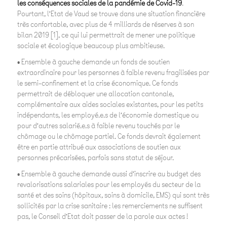
les conséquences sociales de la pandémie de Covid-19
.
Pourtant, l’Etat de Vaud se trouve dans une situation financière
très confortable, avec plus de 4 milliards de réserves à son
bilan 2019 [1], ce qui lui permettrait de mener une politique
sociale et écologique beaucoup plus ambitieuse.
• Ensemble à gauche demande un fonds de soutien
extraordinaire pour les personnes à faible revenu fragilisées par
le semi-confinement et la crise économique. Ce fonds
permettrait de débloquer une allocation cantonale,
complémentaire aux aides sociales existantes, pour les petits
indépendants, les employé.e.s de l’économie domestique ou
pour d’autres salarié.e.s à faible revenu touchés par le
chômage ou le chômage partiel. Ce fonds devrait également
être en partie attribué aux associations de soutien aux
personnes précarisées, parfois sans statut de séjour.
• Ensemble à gauche demande aussi d’inscrire au budget des
revalorisations salariales pour les employés du secteur de la
santé et des soins (hôpitaux, soins à domicile, EMS) qui sont très
sollicités par la crise sanitaire : les remerciements ne suffisent
pas, le Conseil d’Etat doit passer de la parole aux actes !