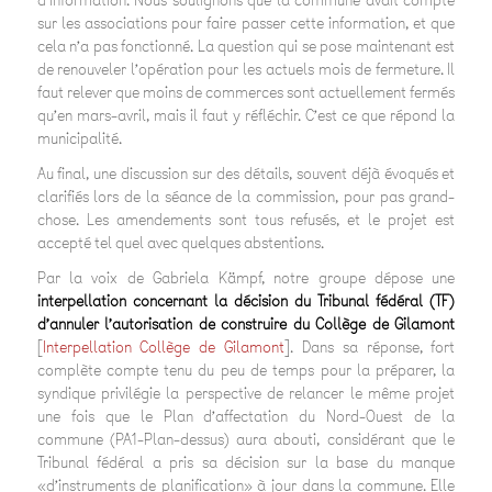
d’information. Nous soulignons que la commune avait compté
sur les associations pour faire passer cette information, et que
cela n’a pas fonctionné. La question qui se pose maintenant est
de renouveler l’opération pour les actuels mois de fermeture. Il
faut relever que moins de commerces sont actuellement fermés
qu’en mars-avril, mais il faut y réfléchir. C’est ce que répond la
municipalité.
Au final, une discussion sur des détails, souvent déjà évoqués et
clarifiés lors de la séance de la commission, pour pas grand-
chose. Les amendements sont tous refusés, et le projet est
accepté tel quel avec quelques abstentions.
Par la voix de Gabriela Kämpf, notre groupe dépose une
interpellation concernant la décision du Tribunal fédéral (TF)
d’annuler l’autorisation de construire du Collège de Gilamont
[
Interpellation Collège de Gilamont
]. Dans sa réponse, fort
complète compte tenu du peu de temps pour la préparer, la
syndique privilégie la perspective de relancer le même projet
une fois que le Plan d’affectation du Nord-Ouest de la
commune (PA1-Plan-dessus) aura abouti, considérant que le
Tribunal fédéral a pris sa décision sur la base du manque
«d’instruments de planification» à jour dans la commune. Elle