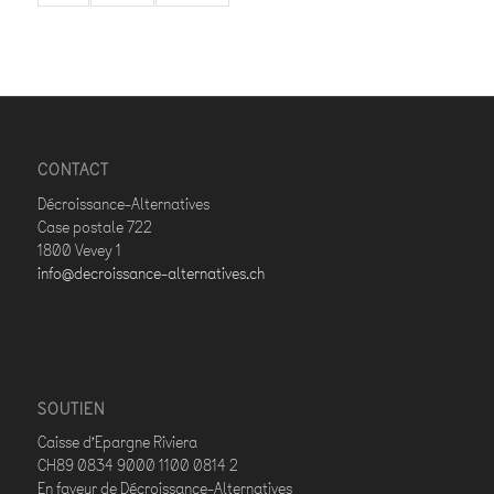
CONTACT
Décroissance-Alternatives
Case postale 722
1800 Vevey 1
info@decroissance-alternatives.ch
SOUTIEN
Caisse d’Epargne Riviera
CH89 0834 9000 1100 0814 2
En faveur de Décroissance-Alternatives