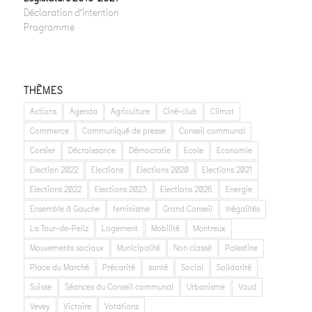
Déclaration d’intention
Programme
THÈMES
Actions
Agenda
Agriculture
Ciné-club
Climat
Commerce
Communiqué de presse
Conseil communal
Corsier
Décroissance
Démocratie
Ecole
Economie
Election 2022
Elections
Elections 2020
Elections 2021
Elections 2022
Elections 2023
Elections 2026
Energie
Ensemble à Gauche
feminisme
Grand Conseil
Inégalités
La Tour-de-Peilz
Logement
Mobilité
Montreux
Mouvements sociaux
Municipalité
Non classé
Palestine
Place du Marché
Précarité
santé
Social
Solidarité
Suisse
Séances du Conseil communal
Urbanisme
Vaud
Vevey
Victoire
Votations