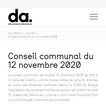
Vous êtes ici :
Accueil
/
Conseil communal du 12 novembre 2020
Conseil communal du
12 novembre 2020
Le conseil communal de ce jeudi 12 novembre 2020 se tient à
la Salle del Castillo, comme toutes celles de cette fin d’année,
en raison des directives sanitaires liées à la COVID-19. Malgré
l’expression de certaines craintes, le quorum est atteint (environ
75 présent·es). Moins de « chance » pour notre municipal Yvan
Luccarini, bloqué à domicile par la maladie.