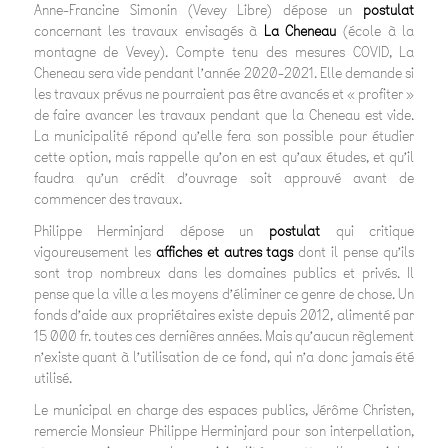
Anne-Francine Simonin (Vevey Libre) dépose un
postulat
concernant les travaux envisagés à
La Cheneau
(école à la
montagne de Vevey). Compte tenu des mesures COVID, La
Cheneau sera vide pendant l’année 2020-2021. Elle demande si
les travaux prévus ne pourraient pas être avancés et « profiter »
de faire avancer les travaux pendant que la Cheneau est vide.
La municipalité répond qu’elle fera son possible pour étudier
cette option, mais rappelle qu’on en est qu’aux études, et qu’il
faudra qu’un crédit d’ouvrage soit approuvé avant de
commencer des travaux.
Philippe Herminjard dépose un
postulat
qui critique
vigoureusement les
affiches et autres tags
dont il pense qu’ils
sont trop nombreux dans les domaines publics et privés. Il
pense que la ville a les moyens d’éliminer ce genre de chose. Un
fonds d’aide aux propriétaires existe depuis 2012, alimenté par
15 000 fr. toutes ces dernières années. Mais qu’aucun règlement
n’existe quant à l’utilisation de ce fond, qui n’a donc jamais été
utilisé.
Le municipal en charge des espaces publics, Jérôme Christen,
remercie Monsieur Philippe Herminjard pour son interpellation,