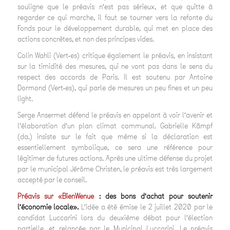
souligne que le préavis n’est pas sérieux, et que quitte à
regarder ce qui marche, il faut se tourner vers la refonte du
Fonds pour le développement durable, qui met en place des
actions concrètes, et non des principes vides.
Colin Wahli (Vert·es) critique également le préavis, en insistant
sur la timidité des mesures, qui ne vont pas dans le sens du
respect des accords de Paris. Il est soutenu par Antoine
Dormond (Vert·es), qui parle de mesures un peu fines et un peu
light.
Serge Ansermet défend le préavis en appelant à voir l’avenir et
l’élaboration d’un plan climat communal. Gabrielle Kämpf
(da.) insiste sur le fait que même si la déclaration est
essentiellement symbolique, ce sera une référence pour
légitimer de futures actions. Après une ultime défense du projet
par le municipal Jérôme Christen, le préavis est très largement
accepté par le conseil.
Préavis sur «BienWenue
: des bons d’achat pour soutenir
l’économie locale».
L’idée a été émise le 2 juillet 2020 par le
candidat Luccarini lors du deuxième débat pour l’élection
partielle, et relancée par le Municipal Luccarini. Le préavis