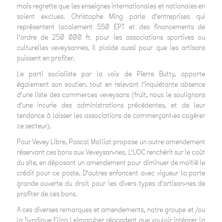
mais regrette que les enseignes internationales et nationales en
soient exclues. Christophe Ming parle d’entreprises qui
représentent localement 550 EPT et des financements de
l’ordre de 250 000 fr. pour les associations sportives ou
culturelles veveysannes. Il plaide aussi pour que les artisans
puissent en profiter.
Le parti socialiste par la voix de Pierre Butty, apporte
également son soutien, tout en relevant l’inquiétante absence
d’une liste des commerces veveysans (fruit, nous le soulignons
d’une incurie des administrations précédentes, et de leur
tendance à laisser les associations de commerçant·es cogérer
ce secteur).
Pour Vevey Libre, Pascal Molliat propose un autre amendement
réservant ces bons aux Veveysan·nes. L’UDC renchérit sur le coût
du site, en déposant un amendement pour diminuer de moitié le
crédit pour ce poste. D’autres enfoncent avec vigueur la porte
grande ouverte du droit pour les divers types d’artisan·nes de
profiter de ces bons.
A ces diverses remarques et amendements, notre groupe et /ou
la Syndique Elina Leimgruber répondent que vouloir intégrer la