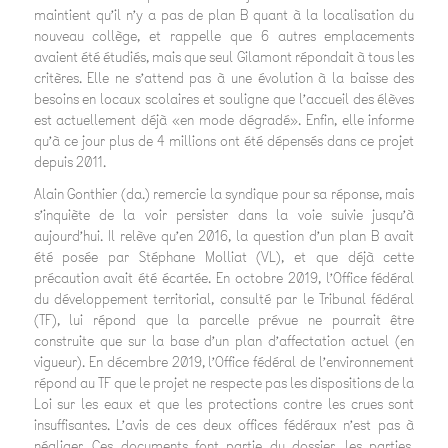
maintient qu’il n’y a pas de plan B quant à la localisation du
nouveau collège, et rappelle que 6 autres emplacements
avaient été étudiés, mais que seul Gilamont répondait à tous les
critères. Elle ne s’attend pas à une évolution à la baisse des
besoins en locaux scolaires et souligne que l’accueil des élèves
est actuellement déjà «en mode dégradé». Enfin, elle informe
qu’à ce jour plus de 4 millions ont été dépensés dans ce projet
depuis 2011.
Alain Gonthier (da.) remercie la syndique pour sa réponse, mais
s’inquiète de la voir persister dans la voie suivie jusqu’à
aujourd’hui. Il relève qu’en 2016, la question d’un plan B avait
été posée par Stéphane Molliat (VL), et que déjà cette
précaution avait été écartée. En octobre 2019, l’Office fédéral
du développement territorial, consulté par le Tribunal fédéral
(TF), lui répond que la parcelle prévue ne pourrait être
construite que sur la base d’un plan d’affectation actuel (en
vigueur). En décembre 2019, l’Office fédéral de l’environnement
répond au TF que le projet ne respecte pas les dispositions de la
Loi sur les eaux et que les protections contre les crues sont
insuffisantes. L’avis de ces deux offices fédéraux n’est pas à
négliger. Ces documents font partie du dossier, les parties,