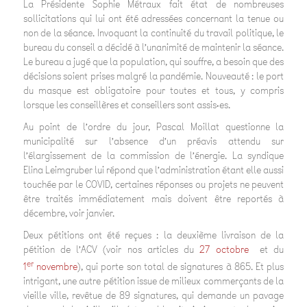
La Présidente Sophie Métraux fait état de nombreuses
sollicitations qui lui ont été adressées concernant la tenue ou
non de la séance. Invoquant la continuité du travail politique, le
bureau du conseil a décidé à l’unanimité de maintenir la séance.
Le bureau a jugé que la population, qui souffre, a besoin que des
décisions soient prises malgré la pandémie. Nouveauté : le port
du masque est obligatoire pour toutes et tous, y compris
lorsque les conseillères et conseillers sont assis·es.
Au point de l’ordre du jour, Pascal Moillat questionne la
municipalité sur l’absence d’un préavis attendu sur
l’élargissement de la commission de l’énergie. La syndique
Elina Leimgruber lui répond que l’administration étant elle aussi
touchée par le COVID, certaines réponses ou projets ne peuvent
être traités immédiatement mais doivent être reportés à
décembre, voir janvier.
Deux pétitions ont été reçues : la deuxième livraison de la
pétition de l’ACV (voir nos articles du
27 octobre
et du
er
1
novembre
), qui porte son total de signatures à 865. Et plus
intrigant, une autre pétition issue de milieux commerçants de la
vieille ville, revêtue de 89 signatures, qui demande un pavage