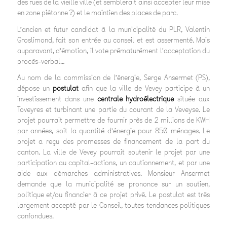
des rues de la vieille ville (et semblerait ainsi accepter leur mise
en zone piétonne ?) et le maintien des places de parc.
L’ancien et futur candidat à la municipalité du PLR, Valentin
Groslimond, fait son entrée au conseil et est assermenté. Mais
auparavant, d’émotion, il vote prématurément l’acceptation du
procès-verbal…
Au nom de la commission de l’énergie, Serge Ansermet (PS),
dépose un
postulat
afin que la ville de Vevey participe à un
investissement dans une
centrale hydroélectrique
située aux
Toveyres et turbinant une partie du courant de la Veveyse. Le
projet pourrait permettre de fournir près de 2 millions de KWH
par années, soit la quantité d’énergie pour 850 ménages. Le
projet a reçu des promesses de financement de la part du
canton. La ville de Vevey pourrait soutenir le projet par une
participation au capital-actions, un cautionnement, et par une
aide aux démarches administratives. Monsieur Ansermet
demande que la municipalité se prononce sur un soutien,
politique et/ou financier à ce projet privé. Le postulat est très
largement accepté par le Conseil, toutes tendances politiques
confondues.