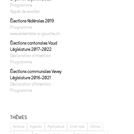
Programme
Appel de soutien
Élections fédérales 2019
Programme
www.ensemble-a-gauche.ch
Élections cantonales Vaud
Législature 2017-2022
Déclaration d’intention
Programme
Élections communales Vevey
Législature 2016-2021
Déclaration d’intention
Programme
THÈMES
Actions
Agenda
Agriculture
Ciné-club
Climat