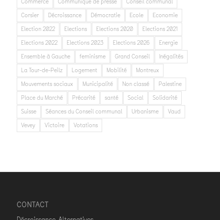
Commerce
Communiqué de presse
Conseil communal
Corsier
Décroissance
Démocratie
Ecole
Economie
Election 2022
Elections
Elections 2020
Elections 2021
Elections 2022
Elections 2023
Elections 2026
Energie
Ensemble à Gauche
feminisme
Grand Conseil
Inégalités
La Tour-de-Peilz
Logement
Mobilité
Montreux
Mouvements sociaux
Municipalité
Non classé
Palestine
Place du Marché
Précarité
santé
Social
Solidarité
Suisse
Séances du Conseil communal
Urbanisme
Vaud
Vevey
Victoire
Votations
CONTACT
Décroissance-Alternatives