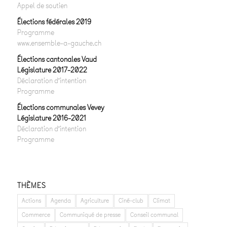
Appel de soutien
Élections fédérales 2019
Programme
www.ensemble-a-gauche.ch
Élections cantonales Vaud
Législature 2017-2022
Déclaration d’intention
Programme
Élections communales Vevey
Législature 2016-2021
Déclaration d’intention
Programme
THÈMES
Actions
Agenda
Agriculture
Ciné-club
Climat
Commerce
Communiqué de presse
Conseil communal