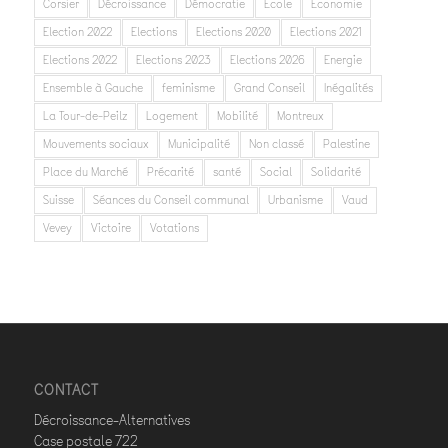
Corsier
Décroissance
Démocratie
Ecole
Economie
Election 2022
Elections
Elections 2020
Elections 2021
Elections 2022
Elections 2023
Elections 2026
Energie
Ensemble à Gauche
feminisme
Grand Conseil
Inégalités
La Tour-de-Peilz
Logement
Mobilité
Montreux
Mouvements sociaux
Municipalité
Non classé
Palestine
Place du Marché
Précarité
santé
Social
Solidarité
Suisse
Séances du Conseil communal
Urbanisme
Vaud
Vevey
Victoire
Votations
CONTACT
Décroissance-Alternatives
Case postale 722