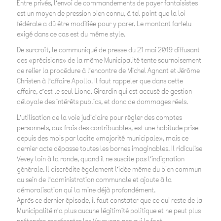
Entre privés, l’envoi de commandements de payer fantaisistes
est un moyen de pression bien connu, à tel point que la loi
fédérale a dû être modifiée pour y parer. Le montant farfelu
exigé dans ce cas est du même style.
De surcroît, le communiqué de presse du 21 mai 2019 diffusant
des «précisions» de la même Municipalité tente sournoisement
de relier la procédure à l’encontre de Michel Agnant et Jérôme
Christen à l’affaire Apollo. Il faut rappeler que dans cette
affaire, c’est le seul Lionel Girardin qui est accusé de gestion
déloyale des intérêts publics, et donc de dommages réels.
L’utilisation de la voie judiciaire pour régler des comptes
personnels, aux frais des contribuables, est une habitude prise
depuis des mois par ladite «majorité municipale», mais ce
dernier acte dépasse toutes les bornes imaginables. Il ridiculise
Vevey loin à la ronde, quand il ne suscite pas l’indignation
générale. Il discrédite également l’idée même du bien commun
au sein de l’administration communale et ajoute à la
démoralisation qui la mine déjà profondément.
Après ce dernier épisode, il faut constater que ce qui reste de la
Municipalité n’a plus aucune légitimité politique et ne peut plus