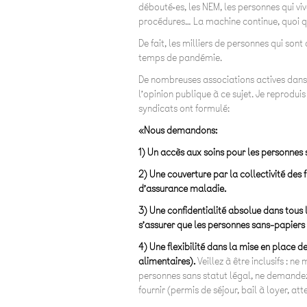
débouté·es, les NEM, les personnes qui vi
procédures… La machine continue, quoi qu’
De fait, les milliers de personnes qui so
temps de pandémie.
De nombreuses associations actives dans l
l’opinion publique à ce sujet. Je reproduis
syndicats ont formulé:
«Nous demandons:
1) Un accès aux soins pour les personnes 
2) Une couverture par la collectivité des 
d’assurance maladie.
3) Une confidentialité absolue dans tous l
s’assurer que les personnes sans-papiers 
4) Une flexibilité dans la mise en place 
alimentaires).
Veillez à être inclusifs : n
personnes sans statut légal, ne demandez 
fournir (permis de séjour, bail à loyer, att