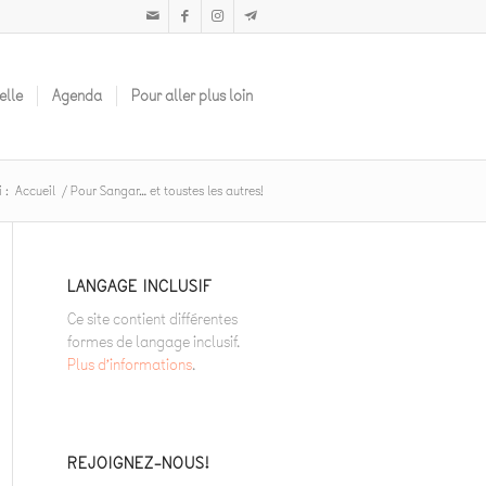
elle
Agenda
Pour aller plus loin
 :
Accueil
/
Pour Sangar… et toustes les autres!
LANGAGE INCLUSIF
Ce site contient différentes
formes de langage inclusif.
Plus d’informations
.
REJOIGNEZ-NOUS!