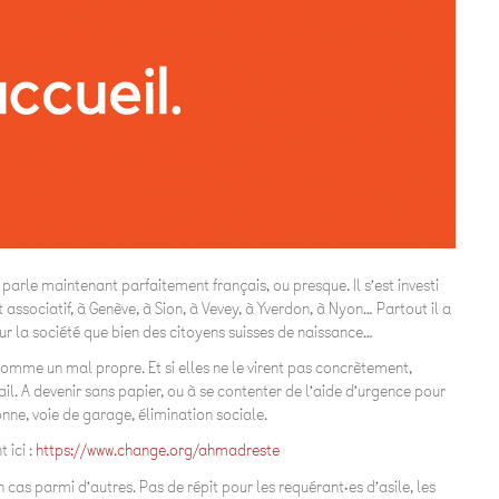
Il parle maintenant parfaitement français, ou presque. Il s’est investi
associatif, à Genève, à Sion, à Vevey, à Yverdon, à Nyon… Partout il a
pour la société que bien des citoyens suisses de naissance…
r. Comme un mal propre. Et si elles ne le virent pas concrètement,
. A devenir sans papier, ou à se contenter de l’aide d’urgence pour
nne, voie de garage, élimination sociale.
 ici :
https://www.change.org/ahmadreste
as parmi d’autres. Pas de répit pour les requérant·es d’asile, les