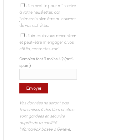
J'en profite pour m'inscrire
à votre newsletter, car
j'aimerais bien être au courant
de vos activités.
J'aimerais vous rencontrer
et peut-être m'engager à vos
côtés, contactez-moi!
Combien font 9 moins 4 ? (anti-
spam)
Vos données ne seront pas
transmises à des tiers et elles
sont gardées en sécurité
auprès de la société
Infomaniak basée à Genève.