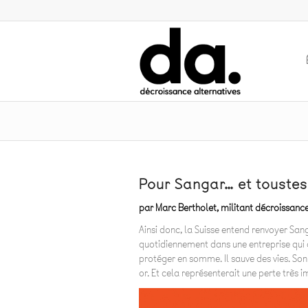
Pour Sangar… et toustes
par Marc Bertholet, militant décroissance
Ainsi donc, la Suisse entend renvoyer Sang
quotidiennement dans une entreprise qui d
protéger en somme. Il sauve des vies. Son 
or. Et cela représenterait une perte très i