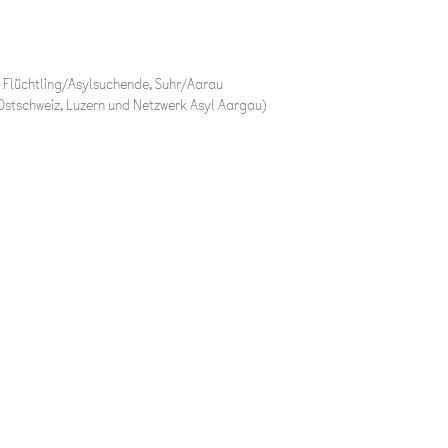
r Flüchtling/Asylsuchende, Suhr/Aarau
, Ostschweiz, Luzern und Netzwerk Asyl Aargau)