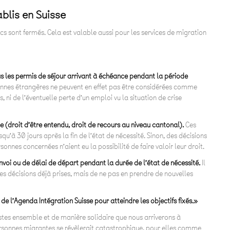
ablis en Suisse
ics sont fermés. Cela est valable aussi pour les services de migration
 les permis de séjour arrivant à échéance pendant la période
nnes étrangères ne peuvent en effet pas être considérées comme
 ni de l’éventuelle perte d’un emploi vu la situation de crise
 (droit d’être entendu, droit de recours au niveau cantonal).
Ces
qu’à 30 jours après la fin de l’état de nécessité. Sinon, des décisions
sonnes concernées n’aient eu la possibilité de faire valoir leur droit.
nvoi ou de délai de départ pendant la durée de l’état de nécessité.
Il
es décisions déjà prises, mais de ne pas en prendre de nouvelles
de l’Agenda Intégration Suisse pour atteindre les objectifs fixés.»
ustes ensemble et de manière solidaire que nous arriverons à
personnes migrantes se révèlerait catastrophique, pour elles comme