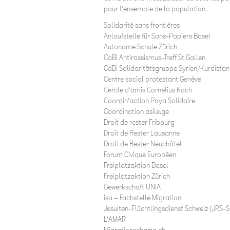
pour l’ensemble de la population.
Solidarité sans frontières
Anlaufstelle für Sans-Papiers Basel
Autonome Schule Zürich
CaBi Antirassismus-Treff St.Gallen
CaBi Solidaritätsgruppe Syrien/Kurdistan
Centre social protestant Genève
Cercle d’amis Cornelius Koch
Coordin’action Poya Solidaire
Coordination asile.ge
Droit de rester Fribourg
Droit de Rester Lausanne
Droit de Rester Neuchâtel
Forum Civique Européen
Freiplatzaktion Basel
Freiplatzaktion Zürich
Gewerkschaft UNIA
isa – Fachstelle Migration
Jesuiten-Flüchtlingsdienst Schweiz (JRS-S
L’AMAR