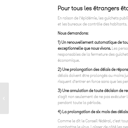
Pour tous les étrangers ét
En raison de l’épidémie, les guichets publ
et les bureaux de contrôle des habitants.
Nous demandons:
1) Un renouvellement automatique de tous
exceptionnelle que nous vivons.
Les perso
responsables de la fermeture des guichets,
économique.
2) Une prolongation des délais de réponse
délais doivent être prolongés au moins jus
risquent d’entrer en force sans que les per
3) Une annulation de toute décision de re
Vevey, notre bien
s’agit non seulement de ne pas exécuter l
commun
pendant toute la période.
4) La prolongation de six mois des délais 
Comme le dit le Conseil fédéral, c’est to
combattre le virus. Laisser de côté les 