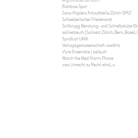
Migrationscharta.ch
Rainbow Spot
Sans-Papiers Anlaufstelle Zürich SPAZ
Schweizerischer Friedensrat
Solibrugg Beratung- und Schreibstube fü
solinetze.ch (Solinetz Zürich, Bern, Basel
Syndicat UNIA
Verlagsgenossenschaft vowärts
Vivre Ensemble | asile.ch
Watch the Med Alarm Phone
«wo Unrecht zu Recht wird…»