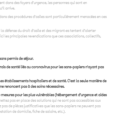
vent dans des foyers d’urgence, les personnes qui sont en
il arrive.
nt dans des procédures d’asiles sont particulièrement menacées en ces
a défense du droit d’asile et des migrant·es tentent d’alerter
 ici les principales revendications que ces associations, collectifs,
sans permis de séjour.
frais de santé liés au coronavirus pour les sans-papiers n’ayant pas
es établissements hospitaliers et de santé. C’est la seule manière de
ne renoncent pas à des soins nécessaires.
de mesures pour les plus vulnérables (hébergement d’urgence et aides
e mettez pas en place des solutions qui ne sont pas accessibles aux
pas de pièces justificatives que les sans-papiers ne peuvent pas
estation de domicile, fiche de salaire, etc.).