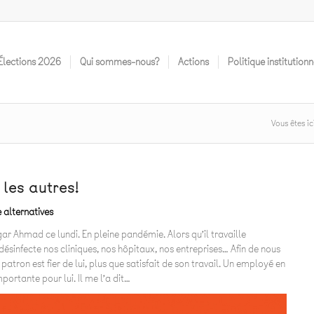
Élections 2O26
Qui sommes-nous?
Actions
Politique institutionn
Vous êtes ici
 les autres!
 alternatives
ar Ahmad ce lundi. En pleine pandémie. Alors qu’il travaille
ésinfecte nos cliniques, nos hôpitaux, nos entreprises… Afin de nous
patron est fier de lui, plus que satisfait de son travail. Un employé en
mportante pour lui. Il me l’a dit…