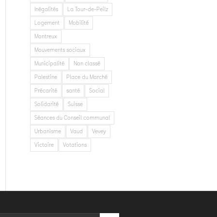
Inégalités
La Tour-de-Peilz
Logement
Mobilité
Montreux
Mouvements sociaux
Municipalité
Non classé
Palestine
Place du Marché
Précarité
santé
Social
Solidarité
Suisse
Séances du Conseil communal
Urbanisme
Vaud
Vevey
Victoire
Votations